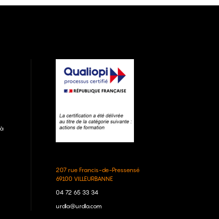
 à
207 rue Francis-de-Pressensé
69100 VILLEURBANNE
04 72 65 33 34
urdla@urdla.com