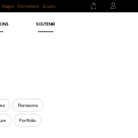
Stages
Formations
Scuola
IONS
SOUTENIR
res
Floraisons
ure
Portfolio