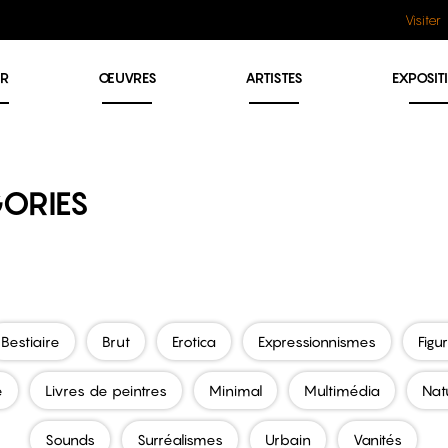
Visiter
ER
ŒUVRES
ARTISTES
EXPOSIT
ORIES
Bestiaire
Brut
Erotica
Expressionnismes
Figu
e
Livres de peintres
Minimal
Multimédia
Nat
Sounds
Surréalismes
Urbain
Vanités