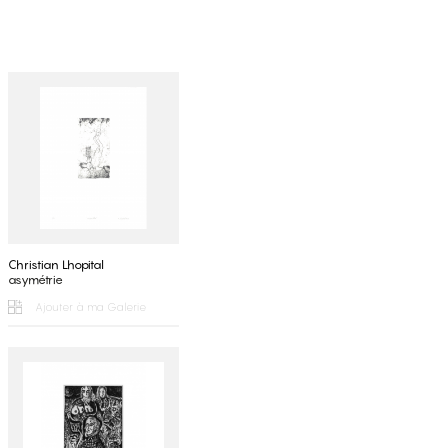
Christian Lhopital
asymétrie
Ajouter à ma Galerie