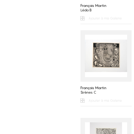
François Martin
Léda B
Ajouter à ma Galerie
François Martin
Sirènes C
Ajouter à ma Galerie