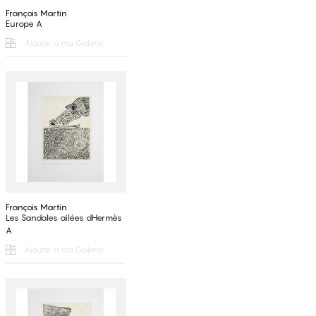
François Martin
Europe A
Ajouter à ma Galerie
François Martin
Les Sandales ailées dHermès
A
Ajouter à ma Galerie