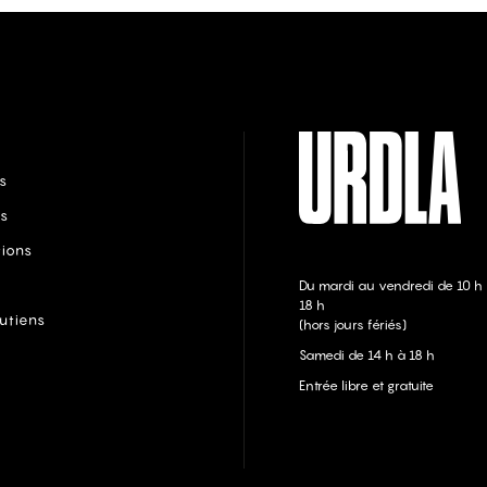
s
s
tions
Du mardi au vendredi de 10 h
18 h
utiens
(hors jours fériés)
Samedi de 14 h à 18 h
Entrée libre et gratuite