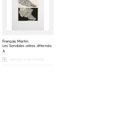
François Martin
Les Sandales ailées dHermès
A
Ajouter à ma Galerie