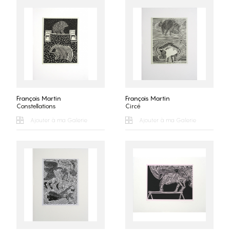
François Martin
François Martin
Constellations
Circé
Ajouter à ma Galerie
Ajouter à ma Galerie