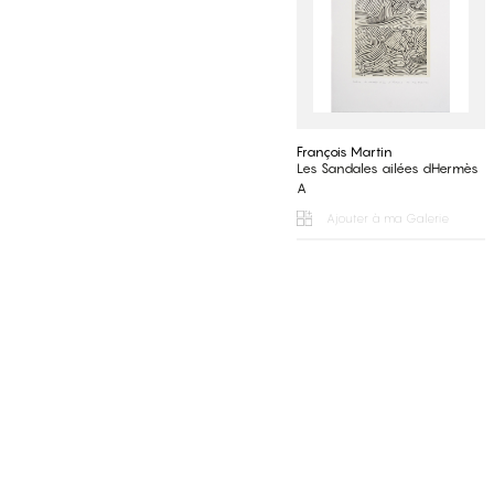
François Martin
Les Sandales ailées dHermès
A
Ajouter à ma Galerie