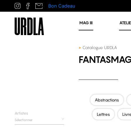
Bon Cadeau
MAG
III
ATELI
Catalogue URDLA
FANTASMAG
Abstractions
Artistes
Lettres
Livr