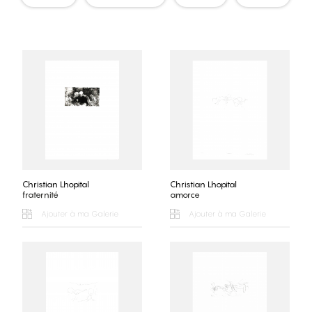
Christian Lhopital
Christian Lhopital
fraternité
amorce
Ajouter à ma Galerie
Ajouter à ma Galerie