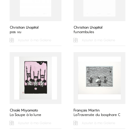
Christian Lhopital
Christian Lhopital
pas vu
funambules
Ajouter à ma Galerie
Ajouter à ma Galerie
Chiaki Miyamoto
François Martin
La Soupe à la lune
LaTraversée du bosphore C
Ajouter à ma Galerie
Ajouter à ma Galerie