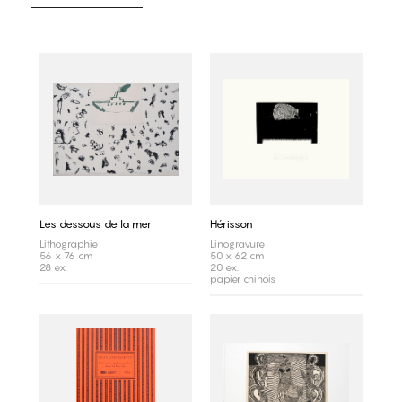
Les dessous de la mer
Hérisson
Lithographie
Linogravure
56 x 76 cm
50 x 62 cm
28 ex.
20 ex.
papier chinois