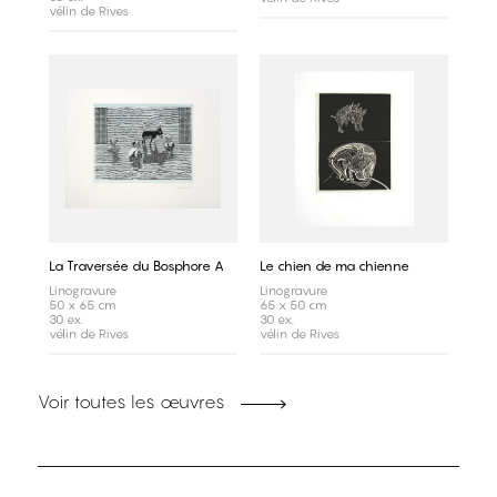
vélin de Rives
La Traversée du Bosphore A
Le chien de ma chienne
Linogravure
Linogravure
50 x 65 cm
65 x 50 cm
30 ex.
30 ex.
vélin de Rives
vélin de Rives
Voir toutes les œuvres