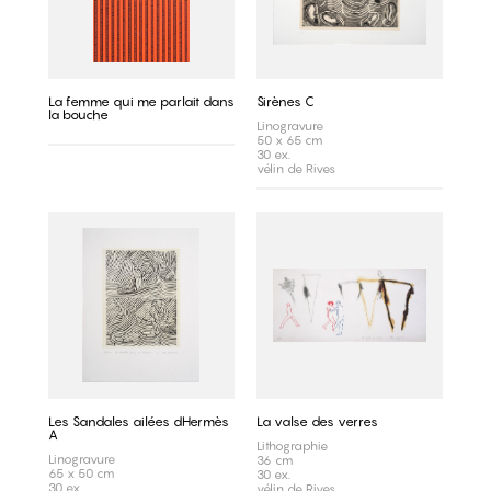
La femme qui me parlait dans
Sirènes C
la bouche
Linogravure
50 x 65 cm
30 ex.
vélin de Rives
Les Sandales ailées dHermès
La valse des verres
A
Lithographie
Linogravure
36 cm
65 x 50 cm
30 ex.
30 ex.
vélin de Rives