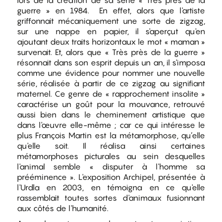
lors de la création de sa série « Très près de la
guerre » en 1984. En effet, alors que l'artiste
griffonnait mécaniquement une sorte de zigzag,
sur une nappe en papier, il s'aperçut qu'en
ajoutant deux traits horizontaux le mot « maman »
survenait. Et, alors que « Très près de la guerre »
résonnait dans son esprit depuis un an, il s'imposa
comme une évidence pour nommer une nouvelle
série, réalisée à partir de ce zigzag au signifiant
maternel. Ce genre de « rapprochement insolite »
caractérise un goût pour la mouvance, retrouvé
aussi bien dans le cheminement artistique que
dans l'œuvre elle-même ; car ce qui intéresse le
plus François Martin est la métamorphose, qu’elle
qu'elle soit. Il réalisa ainsi certaines
métamorphoses picturales au sein desquelles
l'animal semble « disputer à l'homme sa
prééminence ». L'exposition Archipel, présentée à
l'Urdla en 2003, en témoigna en ce qu'elle
rassemblait toutes sortes d'animaux fusionnant
aux côtés de l'humanité.