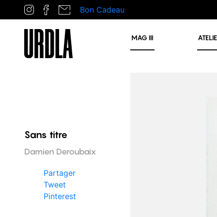
Bon Cadeau
MAG
III
ATELI
Sans titre
Damien Deroubaix
Partager
Tweet
Pinterest