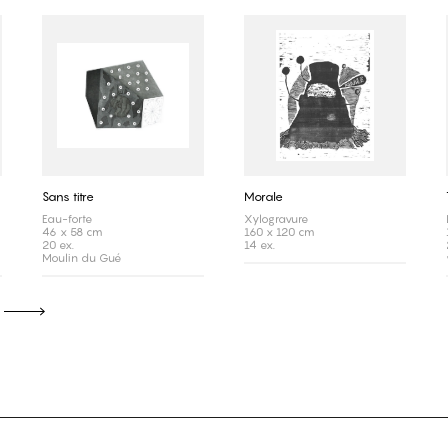
Sans titre
Morale
Eau-forte
Xylogravure
46 x 58 cm
160 x 120 cm
20 ex.
14 ex.
Moulin du Gué