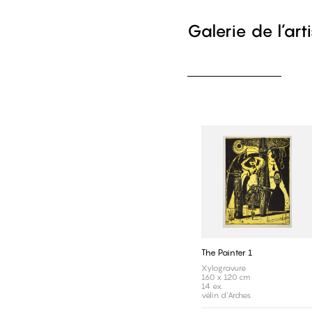
Galerie de l’art
The Painter 1
Xylogravure
160 x 120 cm
14 ex.
vélin d'Arches