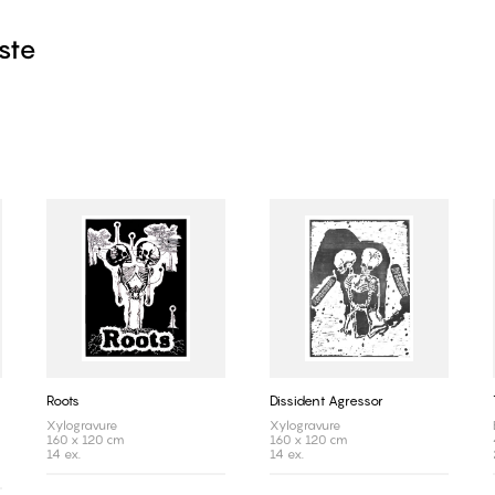
iste
Roots
Dissident Agressor
Xylogravure
Xylogravure
160 x 120 cm
160 x 120 cm
14 ex.
14 ex.