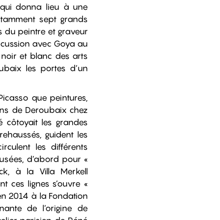
, qui donna lieu à une
otamment sept grands
 du peintre et graveur
iscussion avec Goya au
noir et blanc des arts
ubaix les portes d’un
Picasso que peintures,
ions de Deroubaix chez
é côtoyait les grandes
rehaussés, guident les
culent les différents
musées, d’abord pour «
, à la Villa Merkell
t ces lignes s’ouvre «
en 2014 à la Fondation
ante de l’origine de