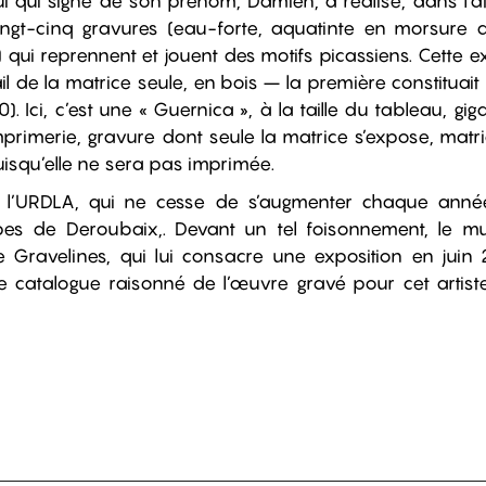
ui qui signe de son prénom, Damien, a réalisé, dans l’a
ngt-cinq gravures (eau-forte, aquatinte en morsure d
) qui reprennent et jouent des motifs picassiens. Cette ex
l de la matrice seule, en bois – la première constituait
 Ici, c’est une « Guernica », à la taille du tableau, gi
primerie, gravure dont seule la matrice s’expose, matri
uisqu’elle ne sera pas imprimée.
e l’URDLA, qui ne cesse de s’augmenter chaque anné
es de Deroubaix,. Devant un tel foisonnement, le m
e Gravelines, qui lui consacre une exposition en juin 
le catalogue raisonné de l’œuvre gravé pour cet artis