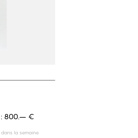
 :
800.– €
n dans la semaine