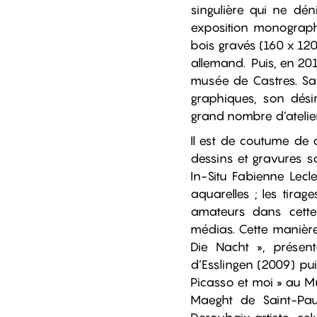
singulière qui ne dén
exposition monograph
bois gravés (160 x 120
allemand. Puis, en 201
musée de Castres. Sa g
graphiques, son dési
grand nombre d’atelie
Il est de coutume de 
dessins et gravures s
In-Situ Fabienne Lecl
aquarelles ; les tira
amateurs dans cette 
médias. Cette manière
Die Nacht », présen
d’Esslingen (2009) pu
Picasso et moi » au M
Maeght de Saint-Pau