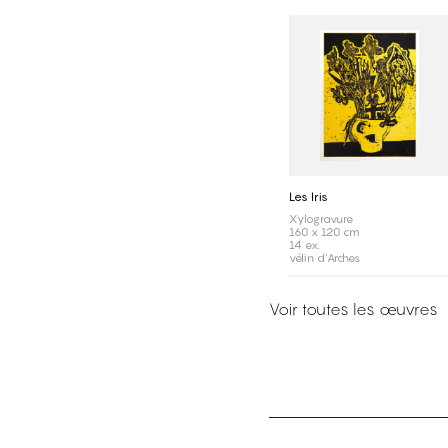
Les Iris
Xylogravure
160 x 120 cm
14 ex.
vélin d'Arches
Voir toutes les œuvres