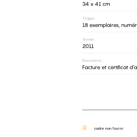
34 x 41 cm
Tirages :
18 exemplaires, numér
Année :
2011
Documents :
Facture et certificat d’
cadre non fourni