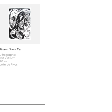
Times Goes On
Lithographie
118 x 80 cm
20 ex.
vélin de Rives