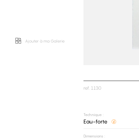
Ajouter à ma Galerie
ref.
1130
Technique :
Eau-forte
Dimensions :