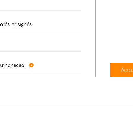
otés et signés
authenticité
Acqu