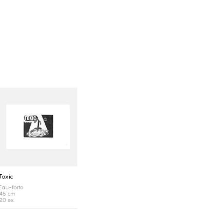
Toxic
Eau-forte
45 cm
20 ex.