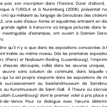
ie pas son inscription dans l’histoire. Dürer d’abord
ique à l’URDLA et à Nuremberg (2008), présentait n
 cm) qui mêlaient au langage de Deroubaix des citations
2, une suite d’eaux-fortes et aquatintes entraient en d
rande agilité à transcrire sa langue picturale dans le 
r inextinguible d’estampes, ont ouvert à Damien Dero
rs.
dire qu’il n’y a que dans les expositions consacrées à 
ont traités au même niveau. Dès les premières exposit
erc (Paris) et Nosbaum-Reding (Luxembourg), l’imprim
ges d’essais découpés, collés dans les œuvres uniques, 
œuvre sans solution de continuité, dans laquelle cir
 qui lui est propre s’exporte dans les expositions de 
té successivement au Saarlandmuseum de Sarrebruck
is au Kunstmuseum de Saint-Gall. À l’heure où s’écriven
udam (Luxembourg) dont le premier volet a pris place 
l-de-Vence. Pour ce dialogue avec l’œuvre détermin