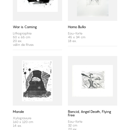
War is Coming
Homo Bulla
Lithographie
Eau-forte
50 x 65 cm
45 x 34 cm
20 ex.
18 ex.
vélin de Rives
Morale
Rancid, Angel Death, Flying
Free
Xylogravure
Eau-forte
160 x 120 cm
32 cm
14 ex.
20 ex.