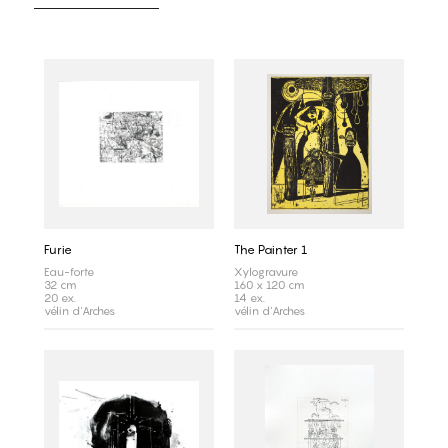
Furie
The Painter 1
Eau-forte
Xylogravure
32 cm
160 x 120 cm
20 ex.
14 ex.
vélin d'Arches
vélin d'Arches