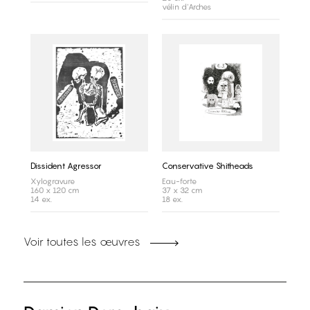
vélin d'Arches
Dissident Agressor
Conservative Shitheads
Xylogravure
Eau-forte
160 x 120 cm
37 x 32 cm
14 ex.
18 ex.
Voir toutes les œuvres