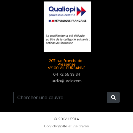
207 rue Francis-de-
Pressensé
69100 VILLEURBANNE
04 72 65 33 34
urdla@urdla.com
© 2026 URDLA
Confidentialité et vie privée