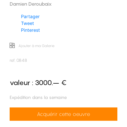
Damien Deroubaix
Partager
Tweet
Pinterest
Ajouter à ma Galerie
ref.
0848
valeur :
3000.– €
Expédition dans la semaine
Acquérir cette oeuvre