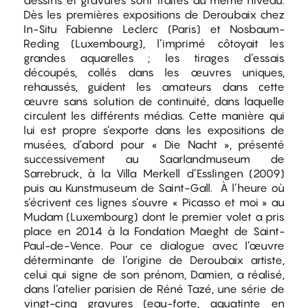
dessins et gravures sont traités au même niveau.
Dès les premières expositions de Deroubaix chez
In-Situ Fabienne Leclerc (Paris) et Nosbaum-
Reding (Luxembourg), l’imprimé côtoyait les
grandes aquarelles ; les tirages d’essais
découpés, collés dans les œuvres uniques,
rehaussés, guident les amateurs dans cette
œuvre sans solution de continuité, dans laquelle
circulent les différents médias. Cette manière qui
lui est propre s’exporte dans les expositions de
musées, d’abord pour « Die Nacht », présenté
successivement au Saarlandmuseum de
Sarrebruck, à la Villa Merkell d’Esslingen (2009)
puis au Kunstmuseum de Saint-Gall. À l’heure où
s’écrivent ces lignes s’ouvre « Picasso et moi » au
Mudam (Luxembourg) dont le premier volet a pris
place en 2014 à la Fondation Maeght de Saint-
Paul-de-Vence. Pour ce dialogue avec l’œuvre
déterminante de l’origine de Deroubaix artiste,
celui qui signe de son prénom, Damien, a réalisé,
dans l’atelier parisien de Réné Tazé, une série de
vingt-cinq gravures (eau-forte, aquatinte en