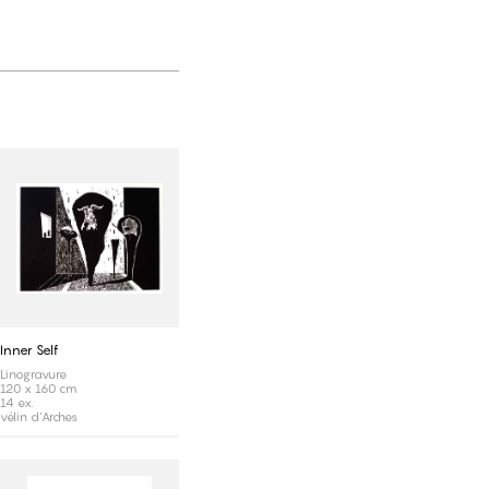
Inner Self
Linogravure
120 x 160 cm
14 ex.
vélin d'Arches