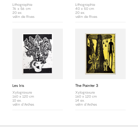
Lithographie
Lithographie
76 x 56 cm
40 x 50 cm
20 ex.
20 ex.
vélin de Rives
vélin de Rives
Les Iris
The Painter 3
Xylogravure
Xylogravure
160 x 120 cm
160 x 120 cm
10 ex.
14 ex.
vélin d'Arches
vélin d'Arches