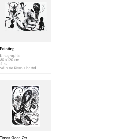
Painting
Lithographie
80 x120 cm
4 ex.
vélin de Rives + bristol
Times Goes On