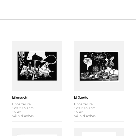
Eifersucht
El Sueño
Linogravure
Linogravure
120 x 160 cm
120 x 160 cm
16 ex.
16 ex.
vélin d'Arches
vélin d'Arches