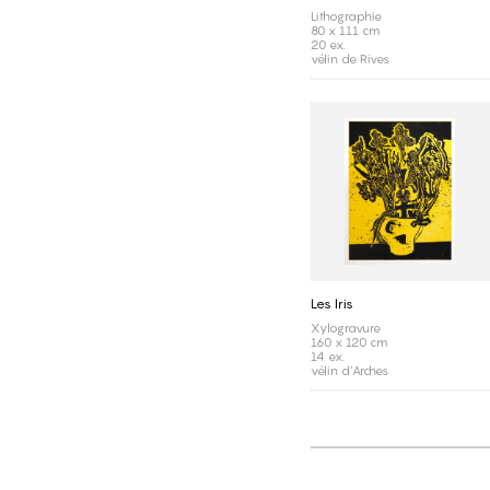
Lithographie
80 x 111 cm
20 ex.
vélin de Rives
Les Iris
Xylogravure
160 x 120 cm
14 ex.
vélin d'Arches