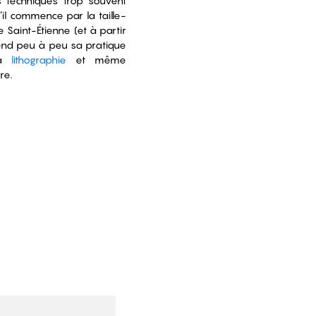
 techniques trop souvent
’il commence par la taille-
Saint-Étienne (et à partir
tend peu à peu sa pratique
la
lithographie
et même
re.