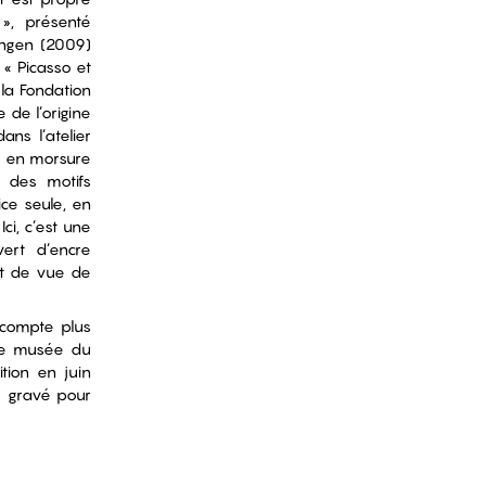
», présenté
ingen (2009)
 « Picasso et
la Fondation
de l’origine
ns l’atelier
te en morsure
t des motifs
ice seule, en
ci, c’est une
vert d’encre
int de vue de
 compte plus
 le musée du
tion en juin
e gravé pour