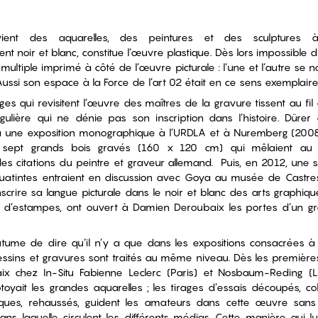
ient des aquarelles, des peintures et des sculptures à
ent noir et blanc, constitue l’œuvre plastique. Dès lors impossible d
multiple imprimé à côté de l’œuvre picturale : l’une et l’autre se no
ussi son espace à la Force de l’art 02 était en ce sens exemplair
 qui revisitent l’œuvre des maîtres de la gravure tissent au fi
gulière qui ne dénie pas son inscription dans l’histoire. Dürer
à une exposition monographique à l’URDLA et à Nuremberg (2008)
sept grands bois gravés (160 x 120 cm) qui mêlaient au
s citations du peintre et graveur allemand. Puis, en 2012, une 
quatintes entraient en discussion avec Goya au musée de Castre
anscrire sa langue picturale dans le noir et blanc des arts graphiqu
le d’estampes, ont ouvert à Damien Deroubaix les portes d’un 
outume de dire qu’il n’y a que dans les expositions consacrées à
essins et gravures sont traités au même niveau. Dès les première
x chez In-Situ Fabienne Leclerc (Paris) et Nosbaum-Reding (
toyait les grandes aquarelles ; les tirages d’essais découpés, co
ues, rehaussés, guident les amateurs dans cette œuvre sans
dans laquelle circulent les différents médias. Cette manière qui l