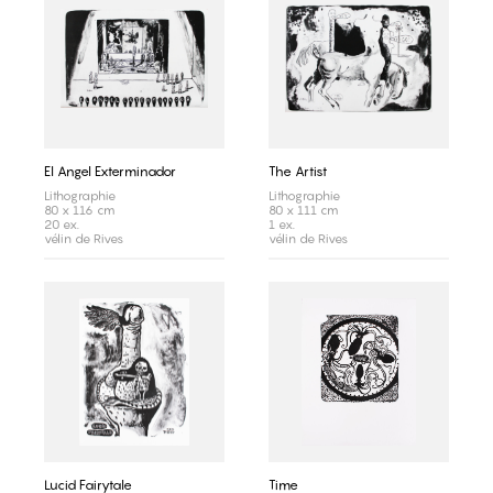
El Angel Exterminador
The Artist
Lithographie
Lithographie
80 x 116 cm
80 x 111 cm
20 ex.
1 ex.
vélin de Rives
vélin de Rives
Lucid Fairytale
Time