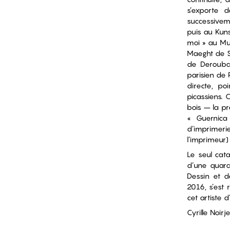
s’exporte 
successivem
puis au Kuns
moi » au Mu
Maeght de S
de Deroubai
parisien de 
directe, po
picassiens. 
bois – la pr
« Guernica 
d’imprimerie
l’imprimeur)
Le seul cat
d’une quara
Dessin et d
2016, s’est
cet artiste 
Cyrille Noirj