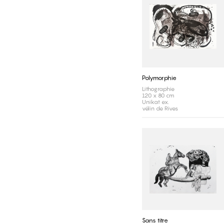
Polymorphie
Lithographie
120 x 80 cm
Unikat ex.
vélin de Rives
Sans titre