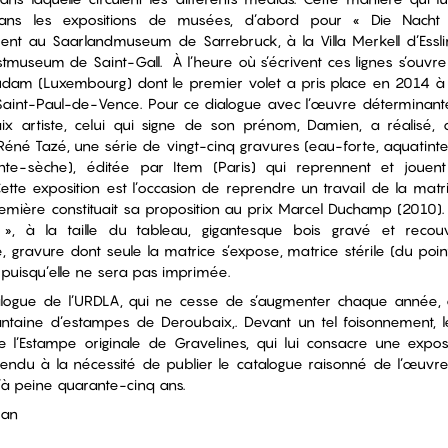
dans les expositions de musées, d’abord pour « Die Nacht 
ent au Saarlandmuseum de Sarrebruck, à la Villa Merkell d’Essl
tmuseum de Saint-Gall. À l’heure où s’écrivent ces lignes s’ouvre
dam (Luxembourg) dont le premier volet a pris place en 2014 à 
aint-Paul-de-Vence. Pour ce dialogue avec l’œuvre déterminante 
x artiste, celui qui signe de son prénom, Damien, a réalisé, da
Réné Tazé, une série de vingt-cinq gravures (eau-forte, aquatin
inte-sèche), éditée par Item (Paris) qui reprennent et jouen
Cette exposition est l’occasion de reprendre un travail de la matr
emière constituait sa proposition au prix Marcel Duchamp (2010). I
», à la taille du tableau, gigantesque bois gravé et recou
, gravure dont seule la matrice s’expose, matrice stérile (du po
 puisqu’elle ne sera pas imprimée.
alogue de l’URDLA, qui ne cesse de s’augmenter chaque année,
ntaine d’estampes de Deroubaix,. Devant un tel foisonnement,
e l’Estampe originale de Gravelines, qui lui consacre une exposi
 rendu à la nécessité de publier le catalogue raisonné de l’œuvr
d’à peine quarante-cinq ans.
ean