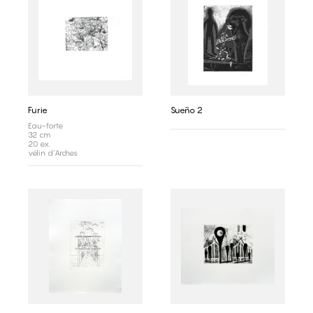
Furie
Sueño 2
Eau-forte
32 cm
20 ex.
vélin d'Arches