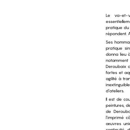
Le va-et-v
essentiellem
pratique du 
répondent. A
Ses hommages
pratique sin
donna lieu 
notamment 
Deroubaix de
fortes et a
agilité à tr
inextinguib
d’ateliers.
Il est de c
peintures, d
de Deroubai
l’imprimé cô
œuvres uniq
continuité, 