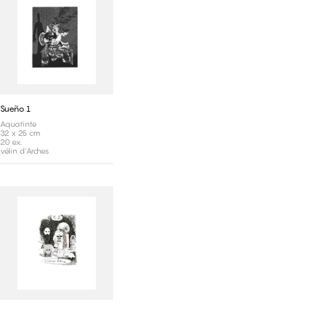
Sueño 1
Aquatinte
32 x 25 cm
20 ex.
vélin d'Arches