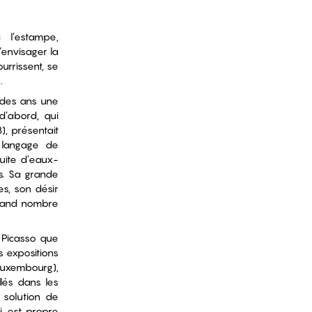
 l’estampe,
’envisager la
urrissent, se
e.
l des ans une
 d’abord, qui
, présentait
 langage de
suite d’eaux-
s. Sa grande
es, son désir
grand nombre
 Picasso que
s expositions
Luxembourg),
llés dans les
 solution de
ui est propre