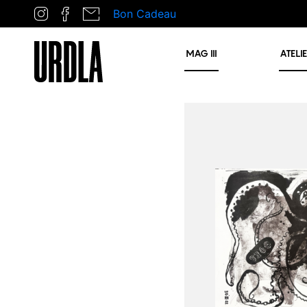
Bon Cadeau
MAG
III
ATELI