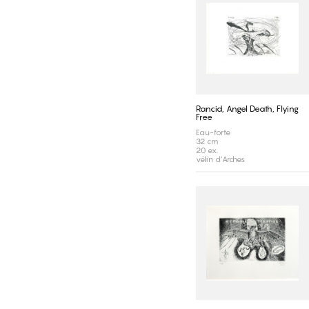
Rancid, Angel Death, Flying
Free
Eau-forte
32 cm
20 ex.
vélin d'Arches