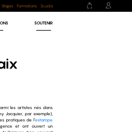
Stages
Formations
Scuola
IONS
SOUTENIR
aix
rmi les artistes nés dans
y Jacquier, par exemple),
es pratiques de l’
estampe
igence et ont ouvert un