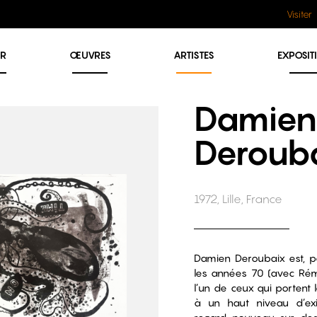
Visiter
ER
ŒUVRES
ARTISTES
EXPOSIT
Damien
Deroub
1972, Lille, France
Damien Deroubaix est, pa
les années 70 (avec Rém
l’un de ceux qui portent l
à un haut niveau d’ex