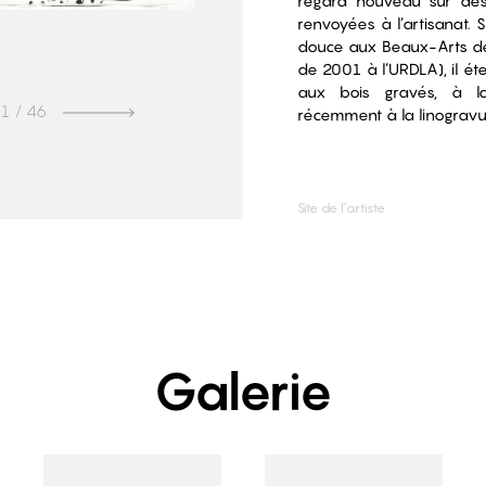
regard nouveau sur des
renvoyées à l’artisanat. S
douce aux Beaux-Arts de 
de 2001 à l’URDLA), il é
aux bois gravés, à 
1
/ 46
récemment à la linogravu
Site de l’artiste
Galerie