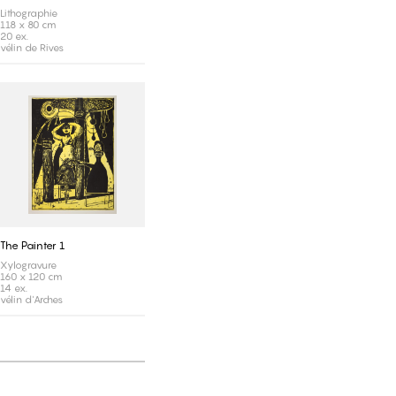
Lithographie
118 x 80 cm
20 ex.
vélin de Rives
The Painter 1
Xylogravure
160 x 120 cm
14 ex.
vélin d'Arches