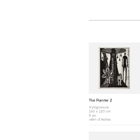
The Painter 2
Xylogravure
160 x 120 cm
5 ex.
vélin d'Arches