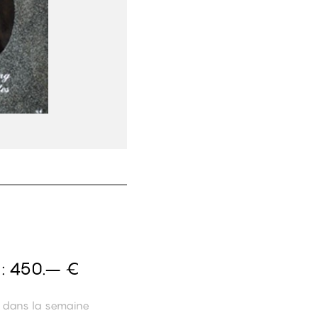
 :
450.– €
n dans la semaine