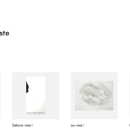
iste
Délivre-moi !
Lis-moi !