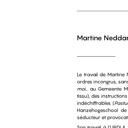
Martine Nedd
Le travail de Martin
ordres incongrus, sans 
moi…
au Gemeente Mus
tissu), des instruction
indéchiffrables (
Pastu
Hanzehogeschool de G
séducteur et provocat
Son travail à l’URDLA,