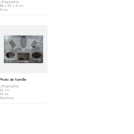
Lithographie
88 x 45 x 4 cm
10 ex.
Photo de famille
Lithographie
52 cm
24 ex.
Terphane