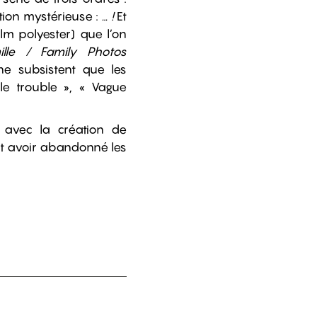
tion mystérieuse :
… !
Et
ilm polyester) que l’on
lle / Family Photos
 ne subsistent que les
le trouble », « Vague
e, avec la création de
ant avoir abandonné les