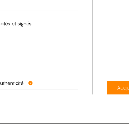
otés et signés
authenticité
Acqu