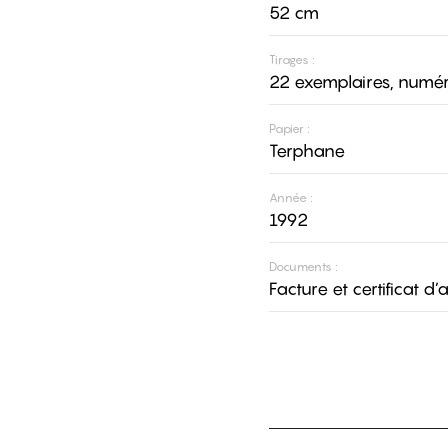
52 cm
Tirages :
22 exemplaires, numér
Papier :
Terphane
Année :
1992
Documents :
Facture et certificat d’