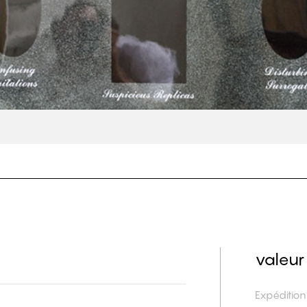
valeur
Expéditio