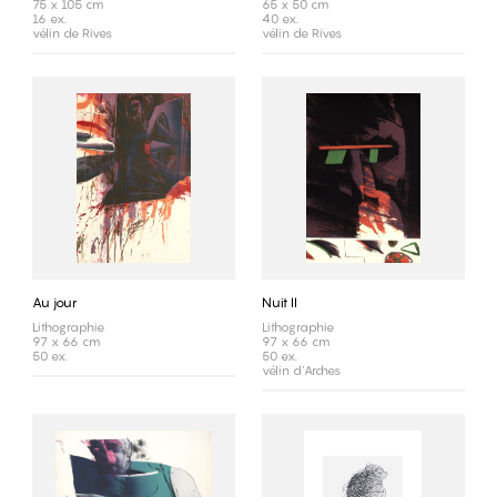
75 x 105 cm
65 x 50 cm
16 ex.
40 ex.
vélin de Rives
vélin de Rives
Au jour
Nuit II
Lithographie
Lithographie
97 x 66 cm
97 x 66 cm
50 ex.
50 ex.
vélin d'Arches