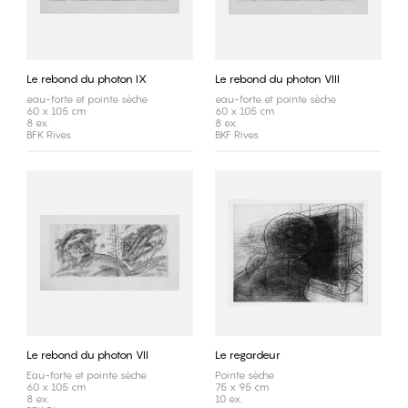
Le rebond du photon IX
Le rebond du photon VIII
eau-forte et pointe sèche
eau-forte et pointe sèche
60 x 105 cm
60 x 105 cm
8 ex.
8 ex.
BFK Rives
BKF Rives
Le rebond du photon VII
Le regardeur
Eau-forte et pointe sèche
Pointe sèche
60 x 105 cm
75 x 95 cm
8 ex.
10 ex.