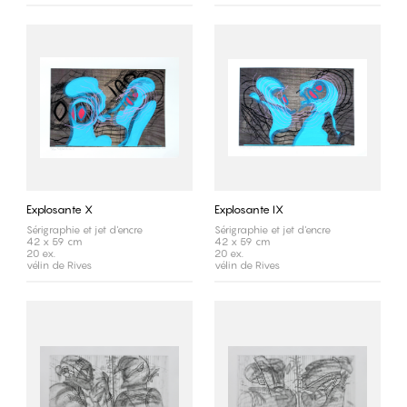
Explosante X
Explosante IX
Sérigraphie et jet d'encre
Sérigraphie et jet d'encre
42 x 59 cm
42 x 59 cm
20 ex.
20 ex.
vélin de Rives
vélin de Rives