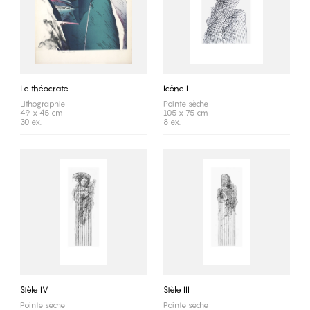
Le théocrate
Icône I
Lithographie
Pointe sèche
49 x 45 cm
105 x 75 cm
30 ex.
8 ex.
Stèle IV
Stèle III
Pointe sèche
Pointe sèche