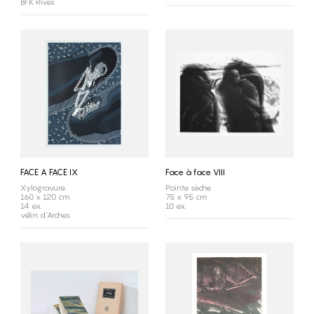
BFK Rives
FACE A FACE IX
Face à face VIII
Xylogravure
Pointe sèche
160 x 120 cm
75 x 95 cm
14 ex.
10 ex.
vélin d'Arches