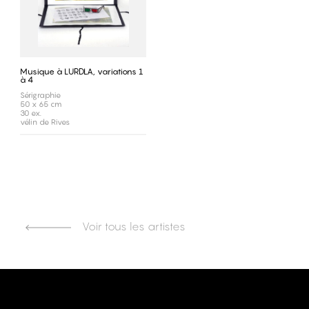
Musique à LURDLA, variations 1
à 4
Sérigraphie
50 x 65 cm
30 ex.
vélin de Rives
Voir tous les artistes