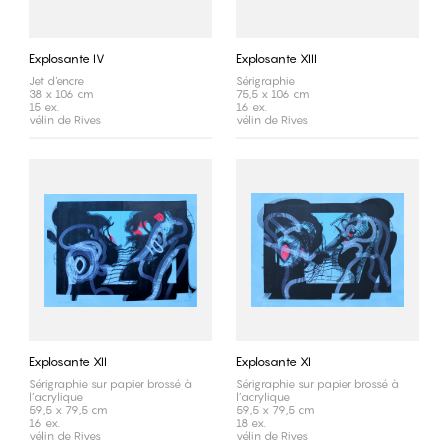
Explosante IV
Explosante XIII
Jet d'encre
Sérigraphie
38 x 106 cm
75,5 x 106 cm
15 ex.
16 ex.
vélin de Rives
vélin de Rives
Explosante XII
Explosante XI
Sérigraphie sur papier brossé à
Sérigraphie sur papier brossé à
l’acrylique
l’acrylique
59,5 x 79,5 cm
59,5 x 79,5 cm
16 ex.
18 ex.
vélin de Rives
vélin de Rives