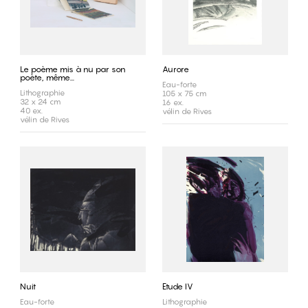
Le poème mis à nu par son
Aurore
poète, même...
Eau-forte
Lithographie
105 x 75 cm
32 x 24 cm
16 ex.
40 ex.
vélin de Rives
vélin de Rives
Nuit
Etude IV
Eau-forte
Lithographie