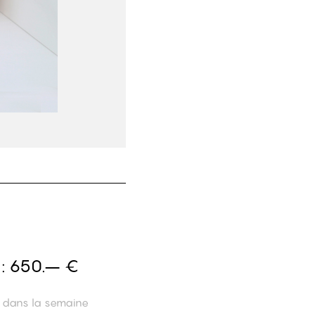
 :
650.– €
n dans la semaine