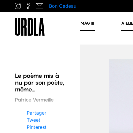
Bon Cadeau
MAG
III
ATELI
Le poème mis à
nu par son poète,
même...
Patrice Vermeille
Partager
Tweet
Pinterest