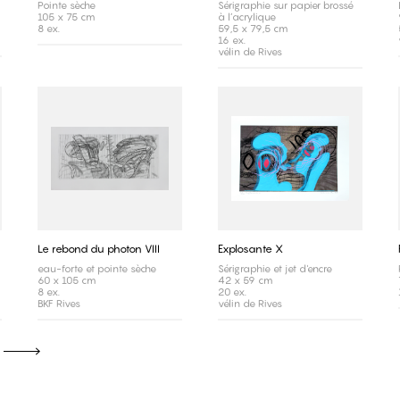
Pointe sèche
Sérigraphie sur papier brossé
105 x 75 cm
à l’acrylique
8 ex.
59,5 x 79,5 cm
16 ex.
vélin de Rives
Le rebond du photon VIII
Explosante X
eau-forte et pointe sèche
Sérigraphie et jet d'encre
60 x 105 cm
42 x 59 cm
8 ex.
20 ex.
BKF Rives
vélin de Rives