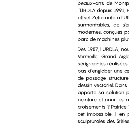
beaux-arts de Montpe
l’URDLA depuis 1991, P
offset Zetaconte à l’U
surmontables, de s’
modernes, conçues pou
parc de machines plutô
Dès 1987, l’URDLA, nou
Vermeille, Grand Aigl
sérigraphies réalisées
pas d’englober une œ
de passage structure
dessin vectoriel. Dans
apporte sa solution p
peinture et pour les a
croisements ? Patrice
cet impossible. Il en
sculpturales des Stèle