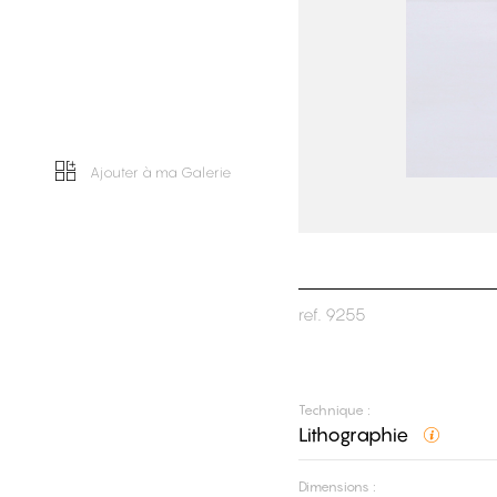
Ajouter à ma Galerie
ref.
9255
Technique :
Lithographie
Dimensions :