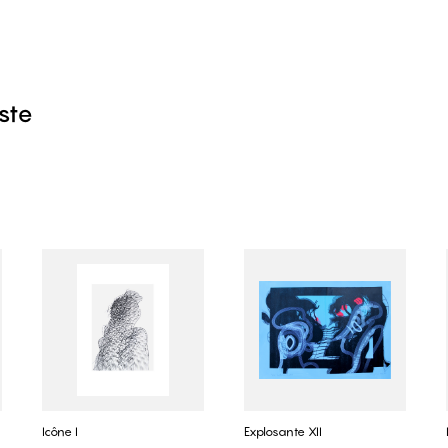
iste
Icône I
Explosante XII