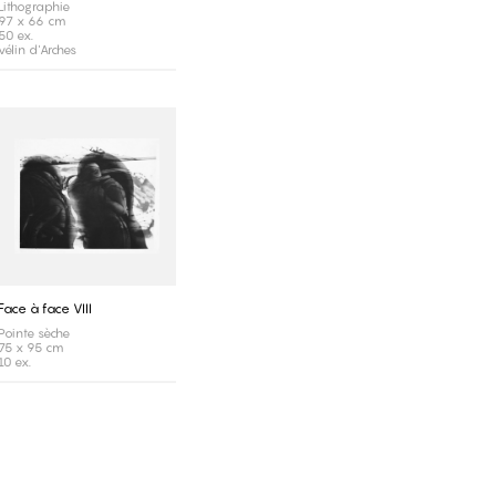
Lithographie
97 x 66 cm
50 ex.
vélin d'Arches
Face à face VIII
Pointe sèche
75 x 95 cm
10 ex.