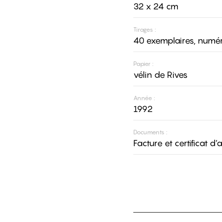
32 x 24 cm
Tirages :
40 exemplaires, numér
Papier :
vélin de Rives
Année :
1992
Documents :
Facture et certificat d’