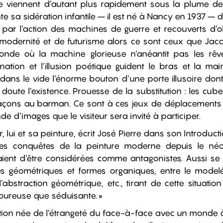
me viennent d’autant plus rapidement sous la plume 
nte sa sidération infantile – il est né à Nancy en 1937 –
r l’action des machines de guerre et recouverts d’obj
de modernité et de futurisme alors ce sont ceux que Jac
nde où la machine glorieuse n’anéantit pas les rêves 
nation et l’illusion poétique guident le bras et la ma
ans le vide l’énorme bouton d’une porte illusoire dont
oute l’existence. Prouesse de la substitution : les cub
laçons au barman. Ce sont à ces jeux de déplacements
e d’images que le visiteur sera invité à participer.
er, lui et sa peinture, écrit José Pierre dans son Introduct
ses conquêtes de la peinture moderne depuis le néo
ent d’être considérées comme antagonistes. Aussi se j
s géométriques et formes organiques, entre le modelé
’abstraction géométrique, etc., tirant de cette situatio
oureuse que séduisante. »
tion née de l’étrangeté du face-à-face avec un monde à 