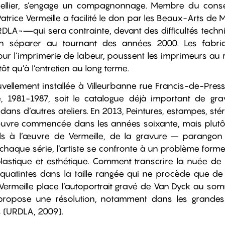
llier, s’engage un compagnonnage. Membre du consei
atrice Vermeille a facilité le don par les Beaux-Arts de M
RDLA¬—qui sera contrainte, devant des difficultés techni
en séparer au tournant des années 2000. Les fabri
r l’imprimerie de labeur, poussent les imprimeurs au 
t qu’à l’entretien au long terme.
vellement installée à Villeurbanne rue Francis-de-Press
e, 1981-1987, soit le catalogue déjà important de grav
 dans d’autres ateliers. En 2013, Peintures, estampes, s
uvre commencée dans les années soixante, mais plutôt 
ls à l’œuvre de Vermeille, de la gravure – parangon
 chaque série, l’artiste se confronte à un problème formel
lastique et esthétique. Comment transcrire la nuée de l
quatintes dans la taille rangée qui ne procède que de l
 Vermeille place l’autoportrait gravé de Van Dyck au 
 propose une résolution, notamment dans les grandes 
s (URDLA, 2009).