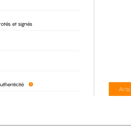
otés et signés
authenticité
Acqu