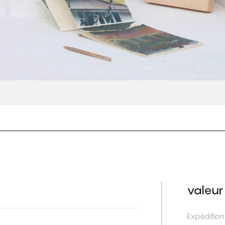
valeur
Expéditio