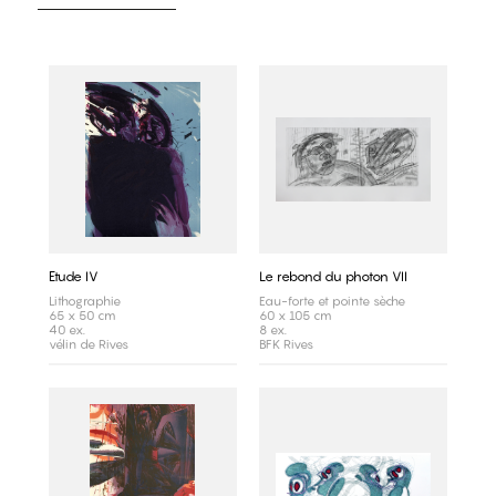
Etude IV
Le rebond du photon VII
Lithographie
Eau-forte et pointe sèche
65 x 50 cm
60 x 105 cm
40 ex.
8 ex.
vélin de Rives
BFK Rives