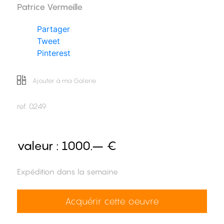
Patrice Vermeille
Partager
Tweet
Pinterest
Ajouter à ma Galerie
ref.
0249
valeur :
1000.– €
Expédition dans la semaine
Acquérir cette oeuvre