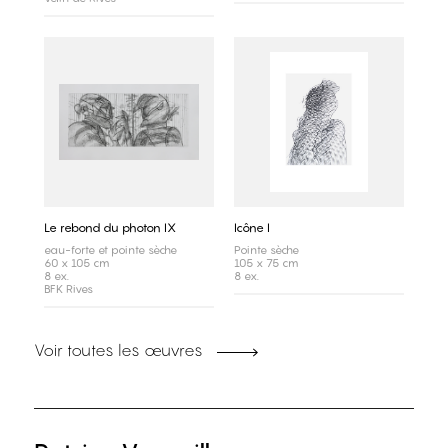
Le rebond du photon IX
Icône I
eau-forte et pointe sèche
Pointe sèche
60 x 105 cm
105 x 75 cm
8 ex.
8 ex.
BFK Rives
Voir toutes les œuvres