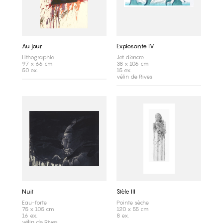
Au jour
Explosante IV
Lithographie
Jet d'encre
97 x 66 cm
38 x 106 cm
50 ex.
15 ex.
vélin de Rives
Nuit
Stèle III
Eau-forte
Pointe sèche
75 x 105 cm
120 x 55 cm
16 ex.
8 ex.
vélin de Rives