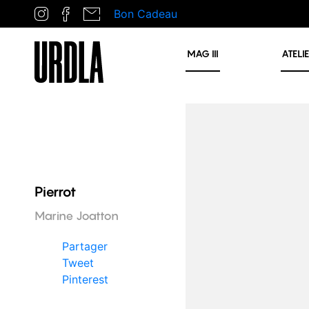
Bon Cadeau
MAG
III
ATELI
Pierrot
Marine Joatton
Partager
Tweet
Pinterest