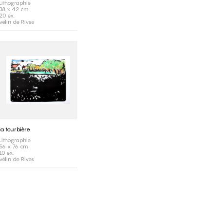
Lithographie
38 x 42 cm
20 ex.
vélin de Rives
la tourbière
Lithographie
56 x 76 cm
10 ex.
vélin de Rives