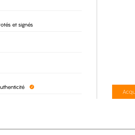
otés et signés
authenticité
Acqu