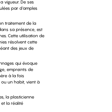
sa vigueur. De ses
iculées par d'amples
on traitement de la
 dans sa présence, est
s. Cette utilisation de
hies résolvent cette
créant des jeux de
onnages qui évoque
age, empreints de
re à la fois
 ou un habit, vient à
s, la plasticienne
et la réalité