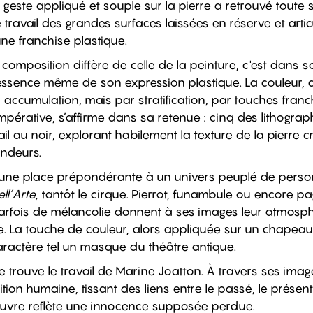
 geste appliqué et souple sur la pierre a retrouvé toute 
e travail des grandes surfaces laissées en réserve et art
une franchise plastique.
composition diffère de celle de la peinture, c'est dans s
l'essence même de son expression plastique. La couleur,
cumulation, mais par stratification, par touches franche
 impérative, s’affirme dans sa retenue : cinq des lithograp
il au noir, explorant habilement la texture de la pierre 
ondeurs.
e une place prépondérante à un univers peuplé de pers
l’Arte,
tantôt le cirque. Pierrot, funambule ou encore p
arfois de mélancolie donnent à ses images leur atmosphè
re. La touche de couleur, alors appliquée sur un chapeau
caractère tel un masque du théâtre antique.
e trouve le travail de Marine Joatton. À travers ses image
ition humaine, tissant des liens entre le passé, le présent 
uvre reflète une innocence supposée perdue.