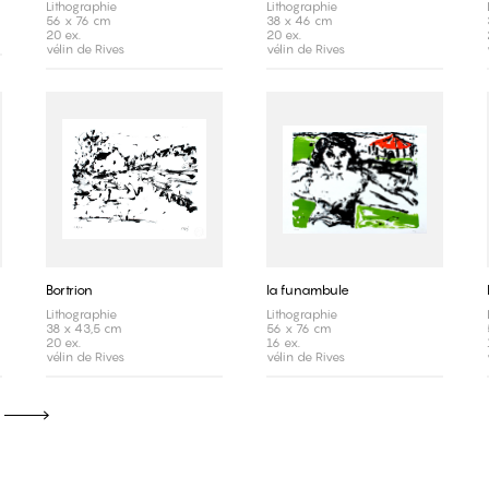
Lithographie
Lithographie
56 x 76 cm
38 x 46 cm
20 ex.
20 ex.
vélin de Rives
vélin de Rives
Bortrion
la funambule
Lithographie
Lithographie
38 x 43,5 cm
56 x 76 cm
20 ex.
16 ex.
vélin de Rives
vélin de Rives