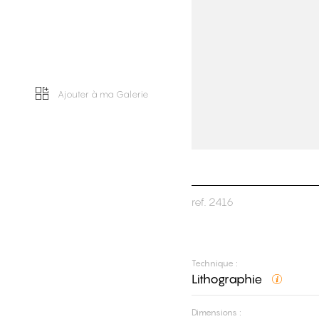
Ajouter à ma Galerie
ref.
2416
Technique :
Lithographie
Dimensions :