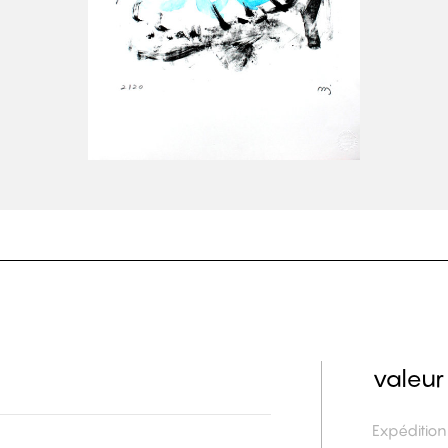
valeur
Expéditio