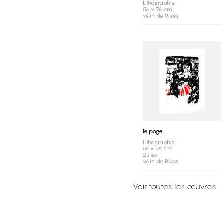
Lithographie
56 x 76 cm
vélin de Rives
le page
Lithographie
52 x 38 cm
20 ex.
vélin de Rives
Voir toutes les œuvres