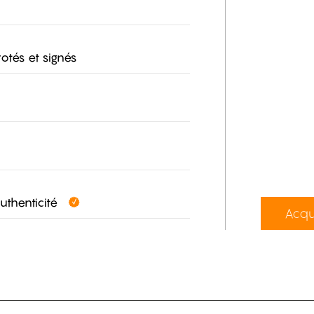
otés et signés
authenticité
Acqu