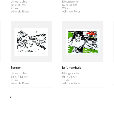
Lithographie
Lithographie
52 x 38 cm
57 x 38 cm
20 ex.
20 ex.
vélin de Rives
vélin de Rives
Bortrion
la funambule
Lithographie
Lithographie
38 x 43,5 cm
56 x 76 cm
20 ex.
16 ex.
vélin de Rives
vélin de Rives