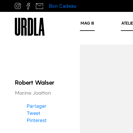
Bon Cadeau
MAG
III
ATELI
Robert Walser
Marine Joatton
Partager
Tweet
Pinterest