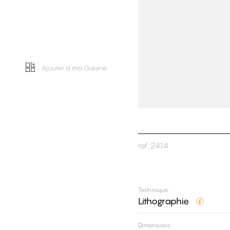
Ajouter à ma Galerie
ref.
2414
Technique :
Lithographie
Dimensions :