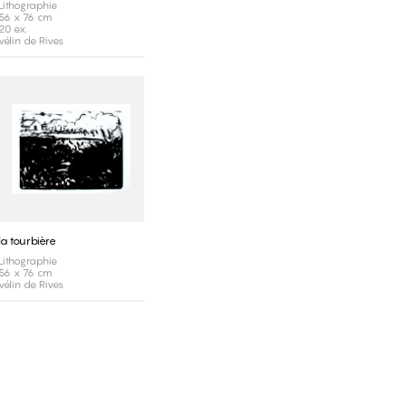
Lithographie
56 x 76 cm
20 ex.
vélin de Rives
la tourbière
Lithographie
56 x 76 cm
vélin de Rives