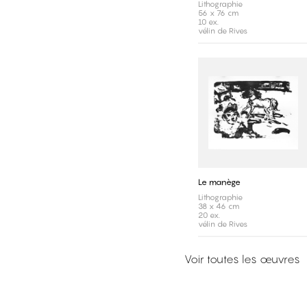
Lithographie
56 x 76 cm
10 ex.
vélin de Rives
Le manège
Lithographie
38 x 46 cm
20 ex.
vélin de Rives
Voir toutes les œuvres