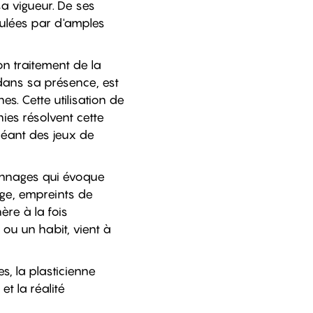
sa vigueur. De ses
iculées par d'amples
on traitement de la
 dans sa présence, est
s. Cette utilisation de
hies résolvent cette
créant des jeux de
onnages qui évoque
age, empreints de
re à la fois
 ou un habit, vient à
s, la plasticienne
et la réalité