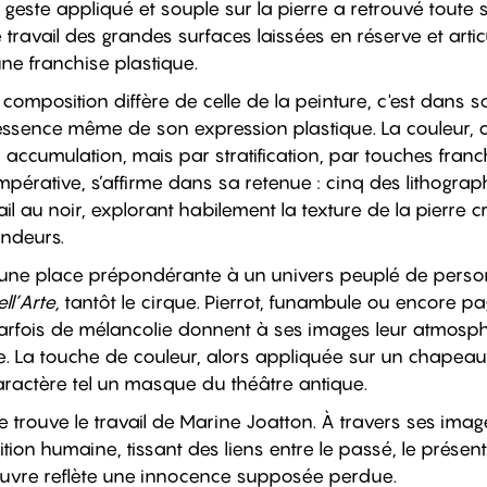
 geste appliqué et souple sur la pierre a retrouvé toute 
e travail des grandes surfaces laissées en réserve et art
une franchise plastique.
composition diffère de celle de la peinture, c'est dans s
l'essence même de son expression plastique. La couleur,
cumulation, mais par stratification, par touches franche
 impérative, s’affirme dans sa retenue : cinq des lithograp
il au noir, explorant habilement la texture de la pierre 
ondeurs.
e une place prépondérante à un univers peuplé de pers
l’Arte,
tantôt le cirque. Pierrot, funambule ou encore p
arfois de mélancolie donnent à ses images leur atmosphè
re. La touche de couleur, alors appliquée sur un chapeau
caractère tel un masque du théâtre antique.
e trouve le travail de Marine Joatton. À travers ses image
ition humaine, tissant des liens entre le passé, le présent 
uvre reflète une innocence supposée perdue.