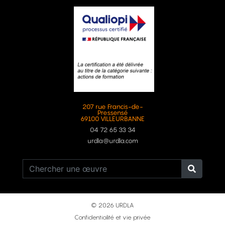
207 rue Francis-de-
Pressensé
69100 VILLEURBANNE
04 72 65 33 34
urdla@urdla.com
© 2026 URDLA
Confidentialité et vie privée