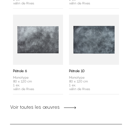
vélin de Rives
vélin de Rives
Pétrole 6
Pétrole 10
Monotype
Monotype
80 x 120 cm
80 x 120 cm
1 ex.
1 ex.
vélin de Rives
vélin de Rives
Voir toutes les œuvres