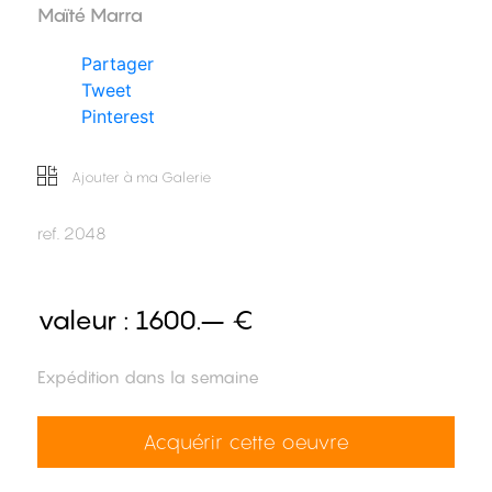
Maïté Marra
Partager
Tweet
Pinterest
Ajouter à ma Galerie
ref.
2048
valeur :
1600.– €
Expédition dans la semaine
Acquérir cette oeuvre