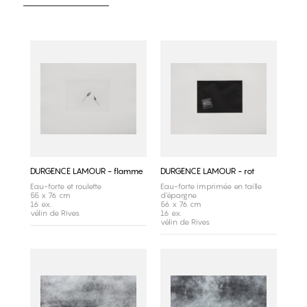
DURGENCE LAMOUR - flamme
DURGENCE LAMOUR - rot
Eau-forte et roulette
Eau-forte imprimée en taille
55 x 76 cm
d'épargne
16 ex.
56 x 76 cm
vélin de Rives
16 ex.
vélin de Rives