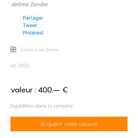
Jérôme Zonder
Partager
Tweet
Pinterest
Ajouter à ma Galerie
ref.
0925
valeur :
400.– €
Expédition dans la semaine
Acquérir cette oeuvre