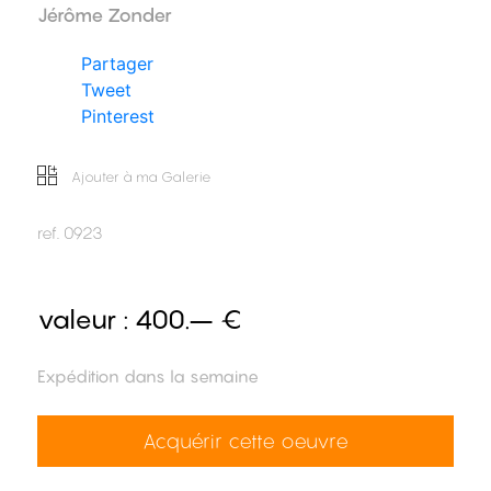
Jérôme Zonder
Partager
Tweet
Pinterest
Ajouter à ma Galerie
ref.
0923
valeur :
400.– €
Expédition dans la semaine
Acquérir cette oeuvre