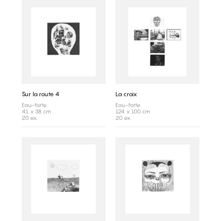
Sur la route 4
La croix
Eau-forte
Eau-forte
41 x 38 cm
124 x 100 cm
20 ex.
20 ex.