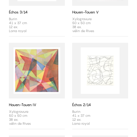
Échos 3/14
Houen-Touen V
Burin
Xylogravure
41 x 37 cm
50 x 50 cm
12 ex.
38 ex.
Lana royal
vélin de Rives
Houen-Touen IV
Échos 2/14
Xylogravure
Burin
50 x 50 cm
41 x 37 cm
38 ex.
12 ex.
vélin de Rives
Lana royal