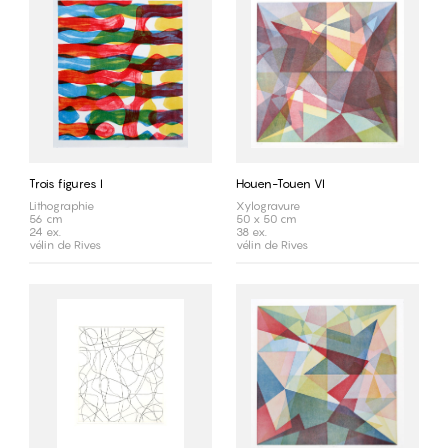
Trois figures I
Houen-Touen VI
Lithographie
Xylogravure
56 cm
50 x 50 cm
24 ex.
38 ex.
vélin de Rives
vélin de Rives