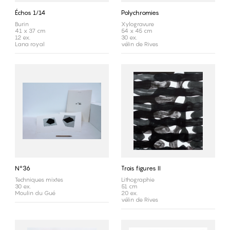
Échos 1/14
Polychromies
Burin
Xylogravure
41 x 37 cm
54 x 45 cm
12 ex.
30 ex.
Lana royal
vélin de Rives
N°36
Trois figures II
Techniques mixtes
Lithographie
30 ex.
51 cm
Moulin du Gué
20 ex.
vélin de Rives