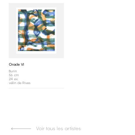
Oracle VI
Burin
56 cm
24 ex.
vélin de Rives
Voir tous les artistes