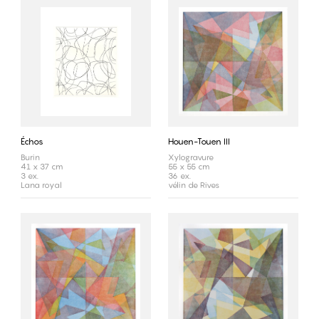
Échos
Houen-Touen III
Burin
Xylogravure
41 x 37 cm
55 x 55 cm
3 ex.
36 ex.
Lana royal
vélin de Rives