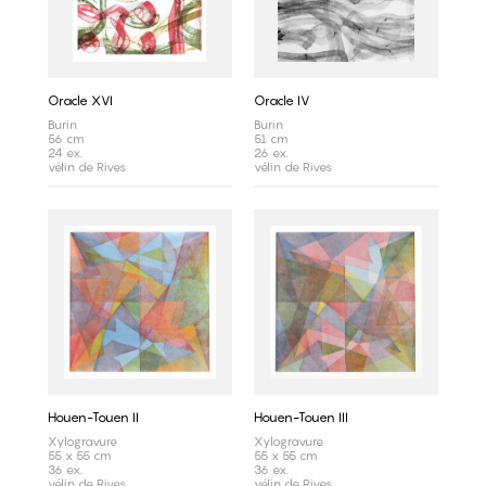
Oracle XVI
Oracle IV
Burin
Burin
56 cm
51 cm
24 ex.
26 ex.
vélin de Rives
vélin de Rives
Houen-Touen II
Houen-Touen III
Xylogravure
Xylogravure
55 x 55 cm
55 x 55 cm
36 ex.
36 ex.
vélin de Rives
vélin de Rives