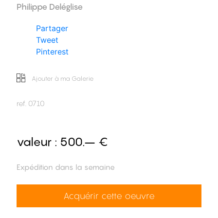
Philippe Deléglise
Partager
Tweet
Pinterest
Ajouter à ma Galerie
ref.
0710
valeur :
500.– €
Expédition dans la semaine
Acquérir cette oeuvre