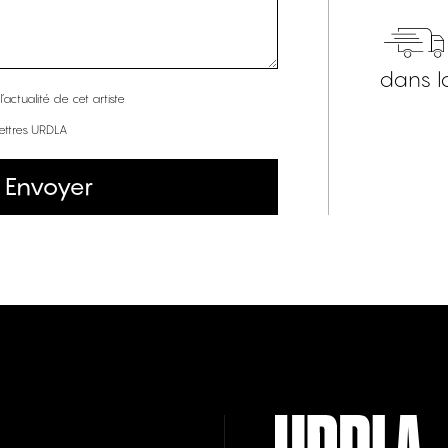
dans l
’actualité de cet artiste
lettres URDLA
Envoyer