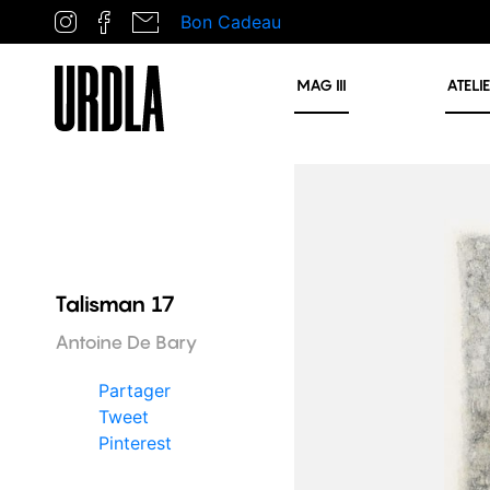
Bon Cadeau
MAG
III
ATELI
Talisman 17
Antoine De Bary
Partager
Tweet
Pinterest