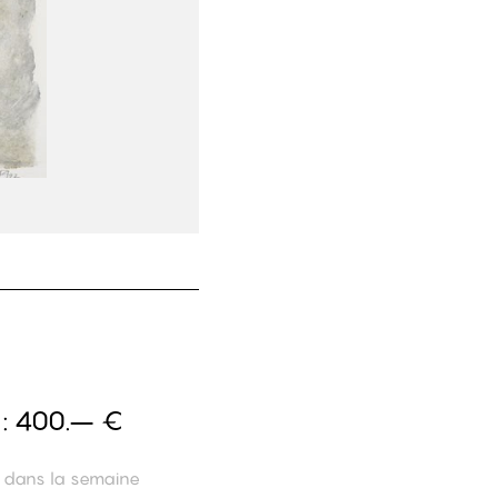
 :
400.– €
n dans la semaine