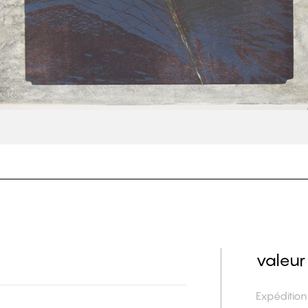
valeur
Expéditio