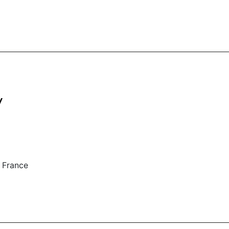
y
, France