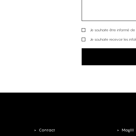
Je souhaite être informé de l
Je souhaite recevoir les info
Contact
MagIII