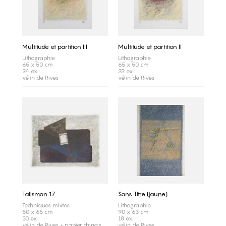
Multitude et partition III
Multitude et partition II
Lithographie
Lithographie
65 x 50 cm
65 x 50 cm
24 ex.
22 ex.
vélin de Rives
vélin de Rives
Talisman 17
Sans Titre (jaune)
Techniques mixtes
Lithographie
50 x 65 cm
90 x 63 cm
30 ex.
18 ex.
vélin de Rives + papier chinois
vélin de Rives