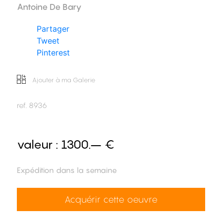
Antoine De Bary
Partager
Tweet
Pinterest
Ajouter à ma Galerie
ref.
8936
valeur :
1300.– €
Expédition dans la semaine
Acquérir cette oeuvre