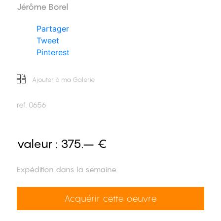
Jérôme Borel
Partager
Tweet
Pinterest
Ajouter à ma Galerie
ref.
0656
valeur :
375.– €
Expédition dans la semaine
Acquérir cette oeuvre