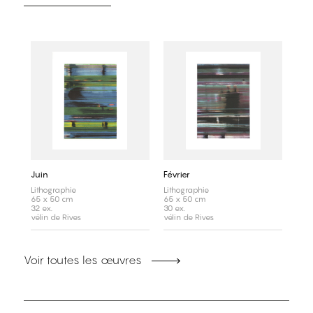
Juin
Février
Lithographie
Lithographie
65 x 50 cm
65 x 50 cm
32 ex.
30 ex.
vélin de Rives
vélin de Rives
Voir toutes les œuvres