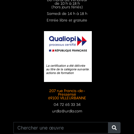
de 10 h à 18 h
(hors jours fériés)
Samedi de 14 h à 18 h
Entrée libre et gratuite
207 rue Francis-de-
Pressensé
69100 VILLEURBANNE
04 72 65 33 34
urdla@urdla.com