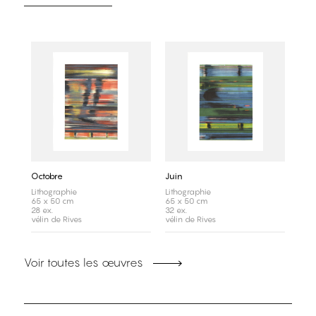
Octobre
Juin
Lithographie
Lithographie
65 x 50 cm
65 x 50 cm
28 ex.
32 ex.
vélin de Rives
vélin de Rives
Voir toutes les œuvres