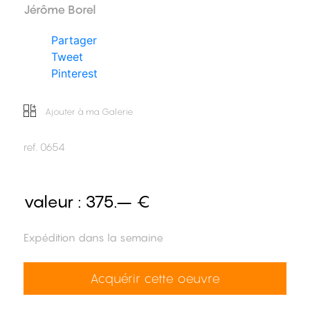
Jérôme Borel
Partager
Tweet
Pinterest
Ajouter à ma Galerie
ref.
0654
valeur :
375.– €
Expédition dans la semaine
Acquérir cette oeuvre