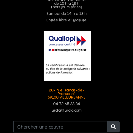
de 10 h à 18 h
(hors jours fériés)
Samedi de 14 h à 18 h
Entrée libre et gratuite
207 rue Francis-de-
Pressensé
69100 VILLEURBANNE
04 72 65 33 34
urdla@urdla.com