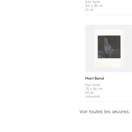
Eau-forte
42 x 38 cm
16 ex.
Mont Banal
Eau-forte
75 x 56 cm
20 ex.
Johannot
Voir toutes les œuvres