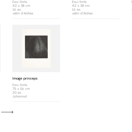
Eau-forte
Eau-forte
42 x 38 cm
42 x 38 cm
16 ex.
16 ex.
vélin d'Arches
vélin d'Arches
Image princeps
Eau-forte
75 x 56 cm
20 ex.
Johannot