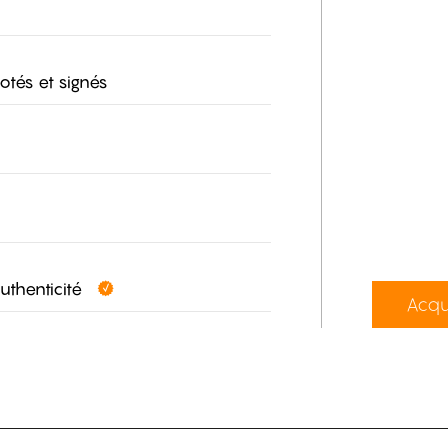
otés et signés
authenticité
Acqu