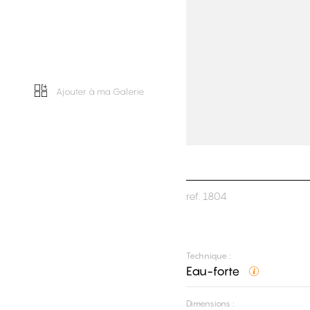
Ajouter à ma Galerie
ref.
1804
Technique :
Eau-forte
Dimensions :