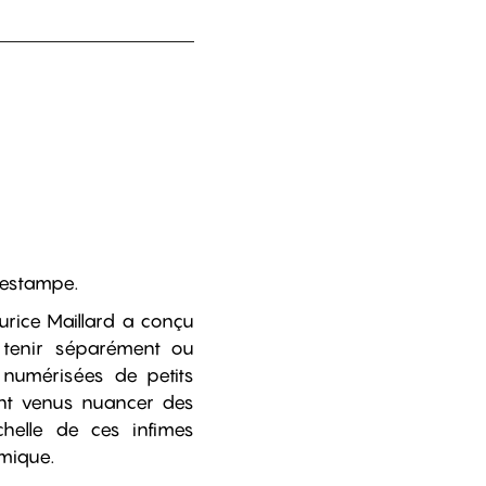
’estampe.
urice Maillard a conçu
 tenir séparément ou
s numérisées de petits
sont venus nuancer des
helle de ces infimes
smique.