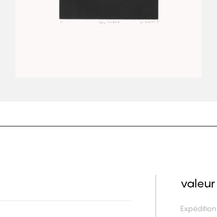
valeur
Expéditio