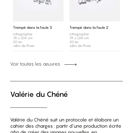
Trempé dans la foule 3
Trempé dans la foule 2
Lithographie
Lithographie
74 x 104 cm
74 x 104 cm
20 ex.
20 ex.
vélin de Rives
vélin de Rives
Voir toutes les œuvres
Valérie du Chéné
Valérie du Chéné
suit un protocole et élabore un
cahier des charges : partir d’une production écrite
afin de créer des images nouvelles, en