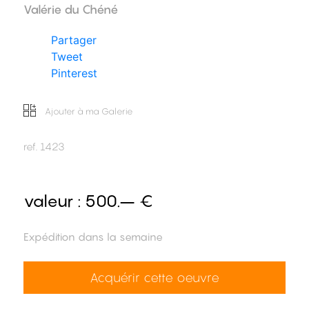
Valérie du Chéné
Partager
Tweet
Pinterest
Ajouter à ma Galerie
ref.
1423
valeur :
500.– €
Expédition dans la semaine
Acquérir cette oeuvre