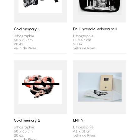
Cold memory 1
De l'incendie volontaire II
Lithographie
Lithographie
50 x 65 cm
51 x 57 cm
20 ex.
20 ex.
vélin de Rives
vélin de Rives
Cold memory 2
ENFIN
Lithographie
Lithographie
50 x 65 cm
41 x 31 cm
20 ex.
vélin de Rives
vélin de Rives