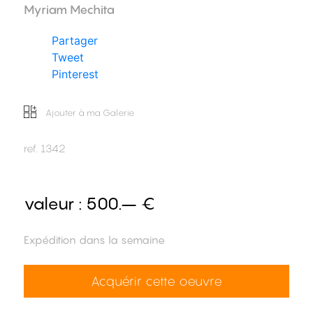
Myriam Mechita
Partager
Tweet
Pinterest
Ajouter à ma Galerie
ref.
1342
valeur :
500.– €
Expédition dans la semaine
Acquérir cette oeuvre