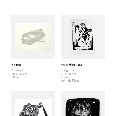
Niente
Mata Hari bleue
Eau-forte
Linogravure
50 x 65 cm
91 x 63 cm
20 ex.
20 ex.
vélin de Rives