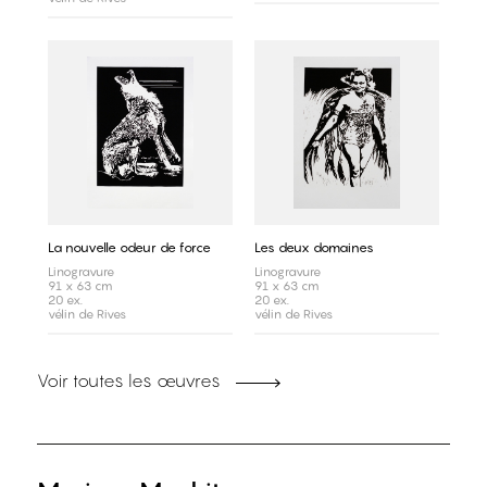
La nouvelle odeur de force
Les deux domaines
Linogravure
Linogravure
91 x 63 cm
91 x 63 cm
20 ex.
20 ex.
vélin de Rives
vélin de Rives
Voir toutes les œuvres