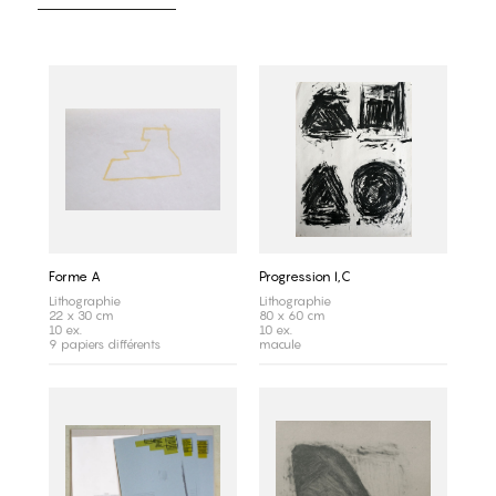
Forme A
Progression I,C
Lithographie
Lithographie
22 x 30 cm
80 x 60 cm
10 ex.
10 ex.
9 papiers différents
macule