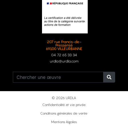
207 rue Francis-de-
Pressensé
69100 VILLEURBANNE
04 72 65 33 34
urdla@urdla.com
© 2026 URDLA
Confidentialité et vie privée
Conditions générales de vente
Mentions légales