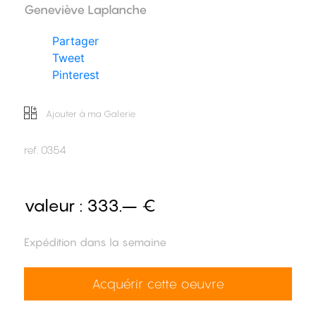
Geneviève Laplanche
Partager
Tweet
Pinterest
Ajouter à ma Galerie
ref.
0354
valeur :
333.– €
Expédition dans la semaine
Acquérir cette oeuvre