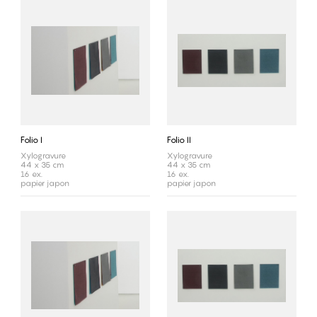
Folio I
Folio II
Xylogravure
Xylogravure
44 x 35 cm
44 x 35 cm
16 ex.
16 ex.
papier japon
papier japon