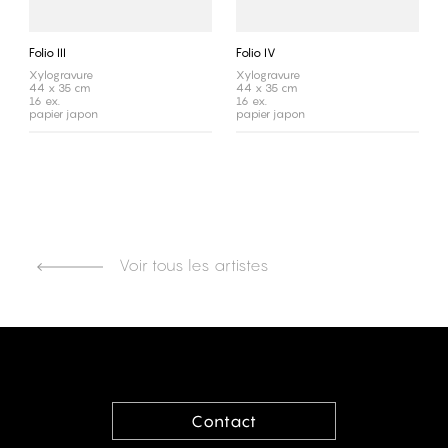
Folio III
Folio IV
Xylogravure
Xylogravure
44 x 35 cm
44 x 35 cm
16 ex.
16 ex.
papier japon
papier japon
Voir tous les artistes
Contact