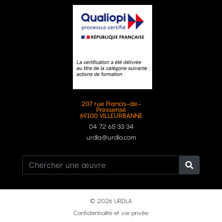
207 rue Francis-de-
Pressensé
69100 VILLEURBANNE
04 72 65 33 34
urdla@urdla.com
© 2026 URDLA
Confidentialité et vie privée