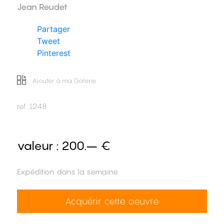
Jean Reudet
Partager
Tweet
Pinterest
Ajouter à ma Galerie
ref.
1248
valeur :
200.– €
Expédition dans la semaine
Acquérir cette oeuvre