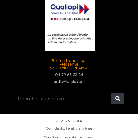
207 rue Francis-de-
Pressensé
69100 VILLEURBANNE
04 72 65 33 34
urdla@urdla.com
© 2026 URDLA
Confidentialité et vie privée
Conditions générales de vente