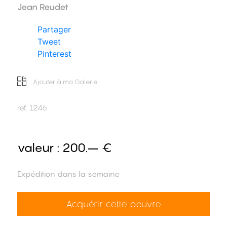
Jean Reudet
Partager
Tweet
Pinterest
Ajouter à ma Galerie
ref.
1246
valeur :
200.– €
Expédition dans la semaine
Acquérir cette oeuvre