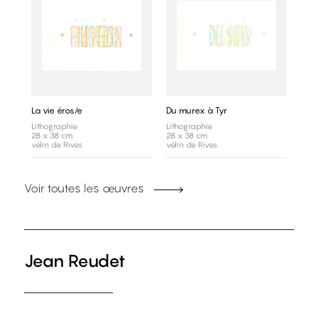
La vie éros/e
Du murex à Tyr
Lithographie
Lithographie
28 x 38 cm
28 x 38 cm
vélin de Rives
vélin de Rives
Voir toutes les œuvres
Jean Reudet