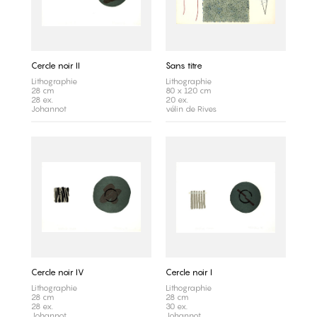
Cercle noir II
Sans titre
Lithographie
Lithographie
28 cm
80 x 120 cm
28 ex.
20 ex.
Johannot
vélin de Rives
Cercle noir IV
Cercle noir I
Lithographie
Lithographie
28 cm
28 cm
28 ex.
30 ex.
Johannot
Johannot