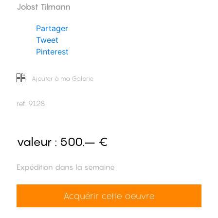
Jobst Tilmann
Partager
Tweet
Pinterest
Ajouter à ma Galerie
ref.
9128
valeur :
500.– €
Expédition dans la semaine
Acquérir cette oeuvre