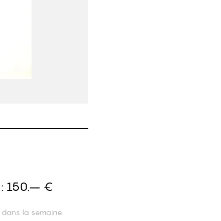
 :
150.– €
n dans la semaine