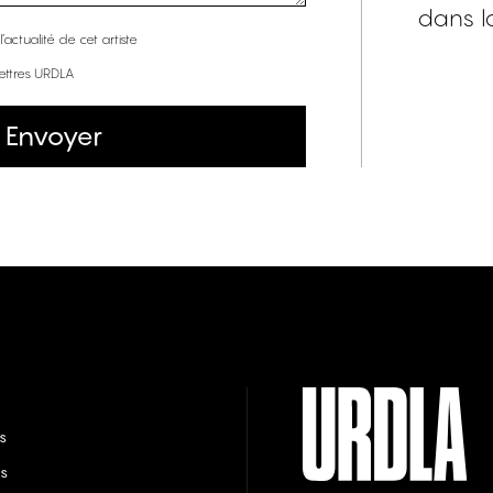
dans l
’actualité de cet artiste
lettres URDLA
Envoyer
s
s