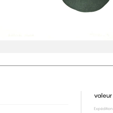
valeur
Expéditio