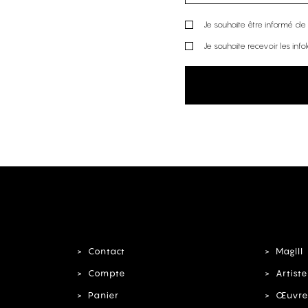
Je souhaite être informé de l
Je souhaite recevoir les info
Contact
MagIII
Compte
Artiste
Panier
Œuvre