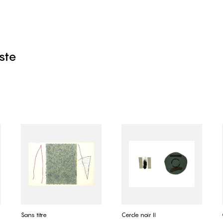
iste
Sans titre
Cercle noir II