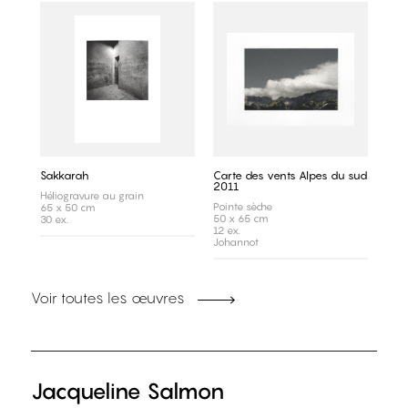
Sakkarah
Carte des vents Alpes du sud
2011
Héliogravure au grain
Pointe sèche
65 x 50 cm
50 x 65 cm
30 ex.
12 ex.
Johannot
Voir toutes les œuvres
Jacqueline Salmon