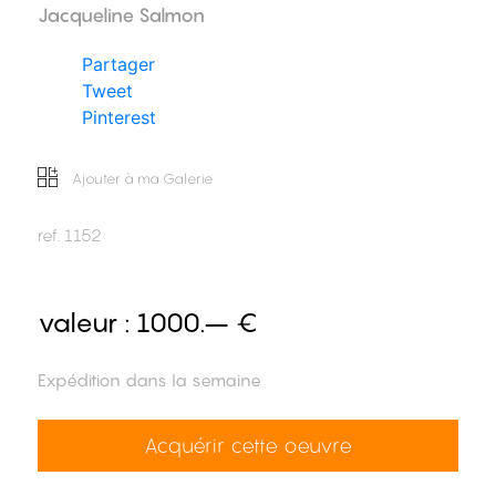
Jacqueline Salmon
Partager
Tweet
Pinterest
Ajouter à ma Galerie
ref.
1152
valeur :
1000.– €
Expédition dans la semaine
Acquérir cette oeuvre