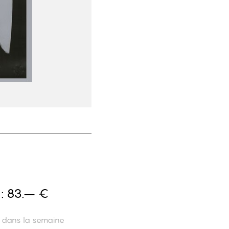
 :
83.– €
n dans la semaine