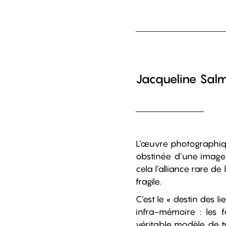
Jacqueline Sal
L’œuvre photographiq
obstinée d’une image j
cela l’alliance rare de
fragile.
C’est le « destin des l
infra-mémoire : les f
véritable modèle de tr