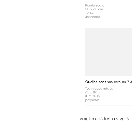
Pointe sèche
50 x 65 cm
12 ex.
Johannot
Quelles sont nos erreurs ? 
Techniques mixtes
61 x 82 cm
illimité ex.
polyester
Voir toutes les œuvres