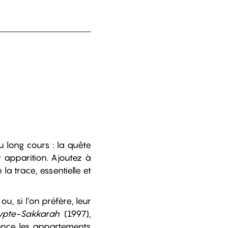
long cours : la quête
t apparition. Ajoutez à
la trace, essentielle et
u, si l’on préfère, leur
ypte-Sakkarah
(1997),
ilence les appartements