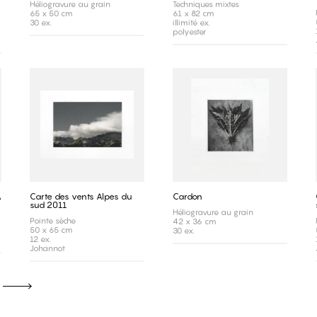
Héliogravure au grain
Techniques mixtes
65 x 50 cm
61 x 82 cm
30 ex.
illimité ex.
polyester
A
Carte des vents Alpes du
Cardon
sud 2011
Héliogravure au grain
Pointe sèche
42 x 36 cm
50 x 65 cm
30 ex.
12 ex.
Johannot