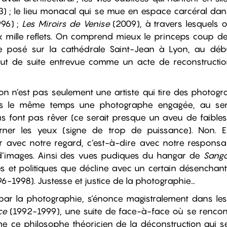
) ; le lieu monacal qui se mue en espace carcéral dans
96) ;
Les Miroirs de Venise
(2009), à travers lesquels o
x mille reflets. On comprend mieux le princeps coup de 
 posé sur la cathédrale Saint-Jean à Lyon, au déb
out de suite entrevue comme un acte de reconstructio
n n’est pas seulement une artiste qui tire des photogr
ans le même temps une photographe engagée, au sen
 font pas rêver (ce serait presque un aveu de faibless
ner les yeux (signe de trop de puissance). Non. 
 avec notre regard, c’est-à-dire avec notre responsa
d’images. Ainsi des vues pudiques du hangar de
Sanga
les et politiques que décline avec un certain désenchan
6-1998). Justesse et justice de la photographie…
par la photographie, s’énonce magistralement dans le
ce
(1992-1999), une suite de face-à-face où se rencon
 ce philosophe théoricien de la déconstruction qui s