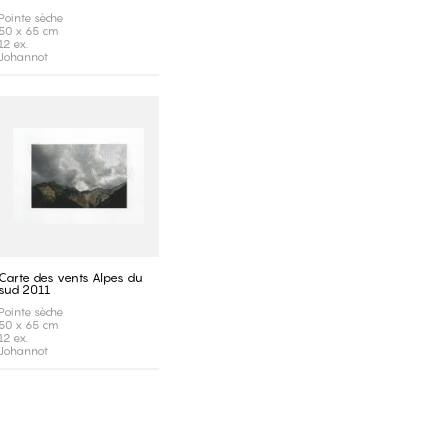
Pointe sèche
50 x 65 cm
12 ex.
Johannot
Carte des vents Alpes du
sud 2011
Pointe sèche
50 x 65 cm
12 ex.
Johannot