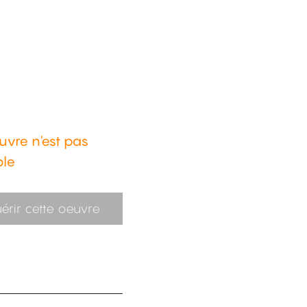
uvre n'est pas
ble
érir cette oeuvre