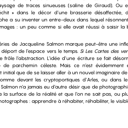
aysage de traces sinueuses (saline de Giraud). Ou
léchit » dans le décor d’une brasserie désaffectée, d
aphe a su inventer un entre-deux dans lequel résonnent 
mages : un peu comme si elle avait réussi à saisir la 
éries de Jacqueline Salmon marque peut-être une infle
r déport de l’espace vers le temps.
Si Les Cartes des ve
le frôle l’abstraction. L’idée d’une écriture se fait dés
e de parchemin céleste. Mais ce n’est évidemment en 
t initial que de se laisser aller à un nouvel imaginaire de
omme devant les cryptoportiques d’Arles, ou dans l
 Salmon n’a jamais eu d’autre désir que de photographie
 la surface de la réalité et que l’on ne sait pas, ou plus
ographes : apprendre à réhabiter, réhabiliter, le visibl