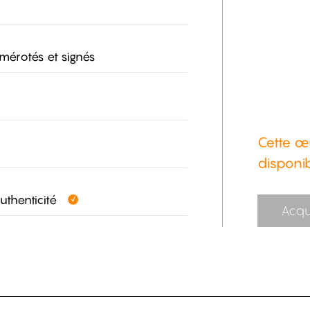
umérotés et signés
Cette œ
disponi
authenticité
Acqu