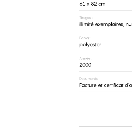
61 x 82 cm
Tirages :
illimité exemplaires, n
Papier :
polyester
Année :
2000
Documents :
Facture et certificat d’