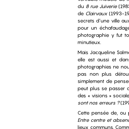
du
8 rue Juiverie
(1983
de
Clairvaux
(1993-19
secrets d’une ville au
pour un échafaudage
photographie y fut t
minutieux.
Mais Jacqueline Salmo
elle est aussi et d
photographies ne nous
pas non plus détour
simplement de penser
peut plus se passer 
des « visions » socia
sont nos erreurs ?
(199
Cette pensée de, ou 
Entre centre et absen
lieux communs. Comme