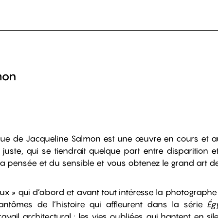
mon
ue de Jacqueline Salmon est une œuvre en cours et au 
uste, qui se tiendrait quelque part entre disparition e
 la pensée et du sensible et vous obtenez le grand art de 
ieux » qui d’abord et avant tout intéresse la photographe o
antômes de l’histoire qui affleurent dans la série
Ég
avail architectural ; les vies oubliées qui hantent en s