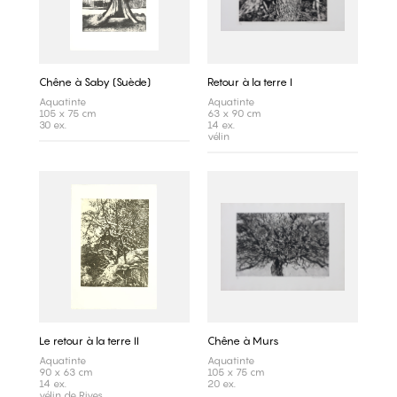
Chêne à Saby (Suède)
Retour à la terre I
Aquatinte
Aquatinte
105 x 75 cm
63 x 90 cm
30 ex.
14 ex.
vélin
Le retour à la terre II
Chêne à Murs
Aquatinte
Aquatinte
90 x 63 cm
105 x 75 cm
14 ex.
20 ex.
vélin de Rives