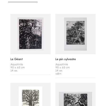
Le Géant
Le pin sylvestre
Aquatinte
Aquatinte
90 x 63 cm
90 x 63 cm
14 ex.
14 ex.
vélin