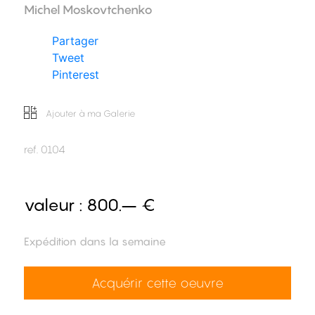
Michel Moskovtchenko
Partager
Tweet
Pinterest
Ajouter à ma Galerie
ref.
0104
valeur :
800.– €
Expédition dans la semaine
Acquérir cette oeuvre