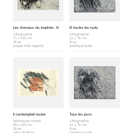
Les cheveux du trophée... III
Et toutes les nuits
Lithographie
Lithographie
71 x 101 cm
61 x 76 cm
18 ex.
8 ex.
papier toilé argenté
plastique bulle
Il contemplait laube
Tous les jours
Techniques mixtes
Lithographie
80 x 120 cm
61 x 76 cm
18 ex.
8 ex.
vélin de Rives
plastique bulle