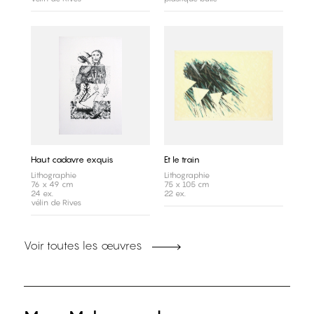
Haut cadavre exquis
Et le train
Lithographie
Lithographie
76 x 49 cm
75 x 105 cm
24 ex.
22 ex.
vélin de Rives
Voir toutes les œuvres