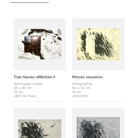
Trois heures réfléchies II
Minces souvenirs
Techniques mixtes
Lithographie
25 x 35 cm
56 x 76 cm
22 ex.
18 ex.
vélin de Rives
Johannot