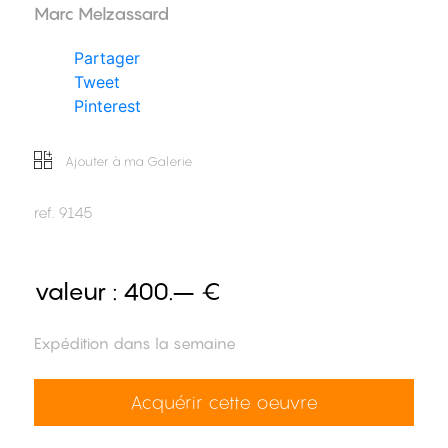
Marc Melzassard
Partager
Tweet
Pinterest
Ajouter à ma Galerie
ref.
9145
valeur :
400.– €
Expédition dans la semaine
Acquérir cette oeuvre