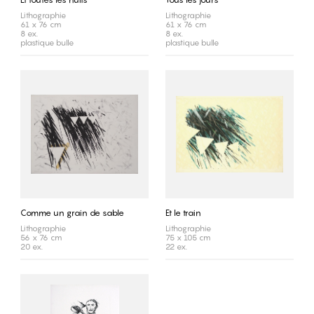
Lithographie
Lithographie
61 x 76 cm
61 x 76 cm
8 ex.
8 ex.
plastique bulle
plastique bulle
Comme un grain de sable
Et le train
Lithographie
Lithographie
56 x 76 cm
75 x 105 cm
20 ex.
22 ex.