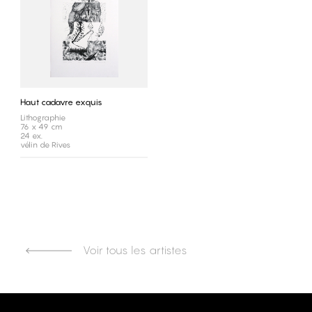
Haut cadavre exquis
Lithographie
76 x 49 cm
24 ex.
vélin de Rives
Voir tous les artistes