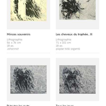
Minces souvenirs
Les cheveux du trophée... III
Lithographie
Lithographie
56 x 76 cm
71 x 101 cm
18 ex.
18 ex.
Johannot
papier toilé argenté
Et toutes les nuits
Tous les jours