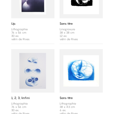
Up.
Sans titre
Lithographie
Linogravure
76 x 56 cm
38 x 38 cm
30 ex.
12 ex.
vélin de Rives
vélin de Rives
1, 2, 3, linfini
Sans titre
Lithographie
Lithographie
76 x 56 cm
38 x 43 cm
30 ex.
6 ex.
vélin de Rives
vélin de Rives