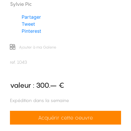
Sylvie Pic
Partager
Tweet
Pinterest
Ajouter à ma Galerie
ref.
1043
valeur :
300.– €
Expédition dans la semaine
Acquérir cette oeuvre