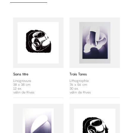
Sans titre
Trois Tores
Linogravure
Lithographie
38 x 38 cm
76 x 56 cm
12 ex.
30 ex.
vélin de Rives
vélin de Rives