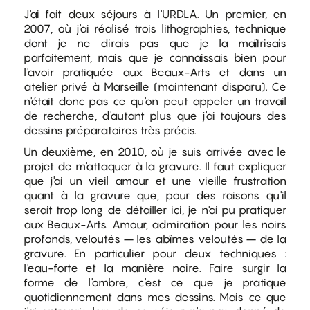
J'ai fait deux séjours à l'URDLA. Un premier, en
2007, où j'ai réalisé trois lithographies, technique
dont je ne dirais pas que je la maîtrisais
parfaitement, mais que je connaissais bien pour
l'avoir pratiquée aux Beaux-Arts et dans un
atelier privé à Marseille (maintenant disparu). Ce
n'était donc pas ce qu'on peut appeler un travail
de recherche, d'autant plus que j'ai toujours des
dessins préparatoires très précis.
Un deuxième, en 2010, où je suis arrivée avec le
projet de m'attaquer à la gravure. Il faut expliquer
que j'ai un vieil amour et une vieille frustration
quant à la gravure que, pour des raisons qu'il
serait trop long de détailler ici, je n'ai pu pratiquer
aux Beaux-Arts. Amour, admiration pour les noirs
profonds, veloutés – les abîmes veloutés – de la
gravure. En particulier pour deux techniques :
l'eau-forte et la manière noire. Faire surgir la
forme de l'ombre, c'est ce que je pratique
quotidiennement dans mes dessins. Mais ce que