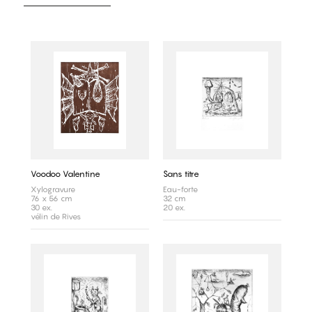
Voodoo Valentine
Sans titre
Xylogravure
Eau-forte
76 x 56 cm
32 cm
30 ex.
20 ex.
vélin de Rives