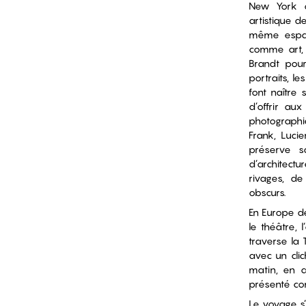
New York q
artistique d
même espac
comme art, C
Brandt pour
portraits, le
font naître 
d’offrir au
photographie
Frank, Lucie
préserve s
d’architectu
rivages, de
obscurs.
En Europe de 
le théâtre
traverse la 
avec un clich
matin, en av
présenté c
Le voyage s’e