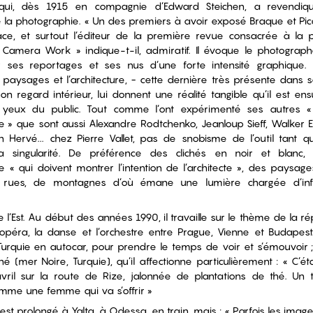
ui, dès 1915 en compagnie d’Edward Steichen, a revendique
e la photographie. « Un des premiers à avoir exposé Braque et Pi
e, et surtout l’éditeur de la première revue consacrée à la 
amera Work » indique-t-il, admiratif. Il évoque le photographe
 ses reportages et ses nus d’une forte intensité graphique. 
s paysages et l’architecture, − cette dernière très présente dans s
son regard intérieur, lui donnent une réalité tangible qu’il est en
x yeux du public. Tout comme l’ont expérimenté ses autres «
 » que sont aussi Alexandre Rodtchenko, Jeanloup Sieff, Walker 
n Hervé... chez Pierre Vallet, pas de snobisme de l’outil tant 
a singularité. De préférence des clichés en noir et blanc
re « qui doivent montrer l’intention de l’architecte », des paysag
 rues, de montagnes d’où émane une lumière chargée d’in
l’Est. Au début des années 1990, il travaille sur le thème de la ré
, l’opéra, la danse et l’orchestre entre Prague, Vienne et Budapest. 
Turquie en autocar, pour prendre le temps de voir et s’émouvoir ; 
é (mer Noire, Turquie), qu’il affectionne particulièrement : « C’était
ril sur la route de Rize, jalonnée de plantations de thé. Un 
omme une femme qui va s’offrir »
st prolongé à Yalta, à Odessa, en train, mais : « Parfois les imag