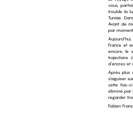
vous, parfoi
trouble la lu
Tunisie. Da
Avant de mult
par moments
Aujourd’hui
France et en
encore, le 
trajectoire
d’encres et d
Après plus
s’aiguiser s
cette fois-c
éliminé par
regarder trava
Fabien Fran