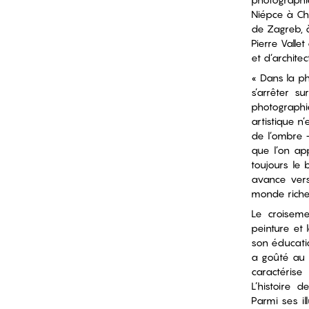
Niépce à C
de Zagreb, à
Pierre Valle
et d’archite
« Dans la ph
s’arrêter s
photographi
artistique n’
de l’ombre −
que l’on app
toujours le 
avance vers 
monde riche
Le croisemen
peinture et 
son éducati
a goûté au
caractéris
L’histoire d
Parmi ses il