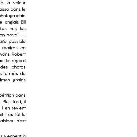
́ la valeur
casso dans le
photographie
 anglais Bill
Les nus, les
on travail − ,
suite possible
 maîtres en
Evans, Robert
que le regard
, des photos
es formés de
fimes grains
pétition dans
Plus tard, il
Il en revient
 très tôt le
tableau s’est
es viennent à