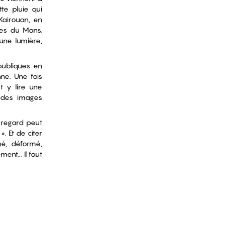
tte pluie qui
̀ Kairouan, en
res du Mans.
 une lumière,
publiques en
nne. Une fois
t y lire une
t des images
 regard peut
. Et de citer
́, déformé,
ent... Il faut