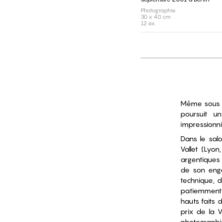
Photographie
30 x 40 cm
12 ex.
Même sous l
poursuit un
impressionni
Dans le salo
Vallet (Lyo
argentiques 
de son enga
technique, d
patiemment e
hauts faits 
prix de la V
photographi