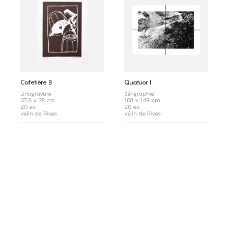
Cafetière B
Quatuor I
Linogravure
Sérigraphie
37,5 x 28 cm
108 x 149 cm
20 ex.
20 ex.
vélin de Rives
vélin de Rives