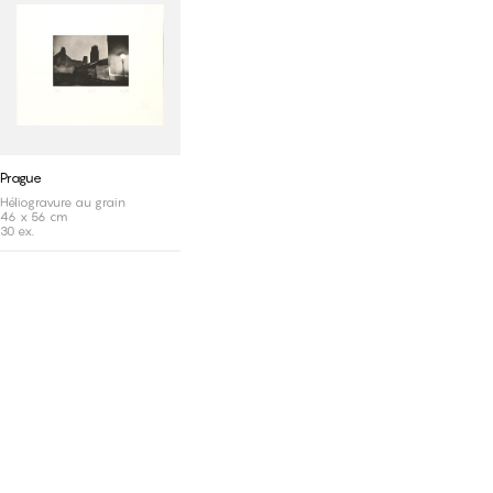
Prague
Héliogravure au grain
46 x 56 cm
30 ex.