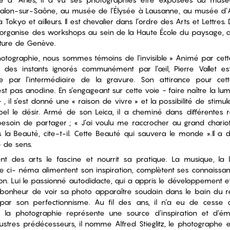
halon-sur-Saône, au musée de l’Élysée à Lausanne, au musée 
 Tokyo et ailleurs. Il est chevalier dans l’ordre des Arts et Lettres
t organise des workshops au sein de la Haute École du paysage, d’
cture de Genève.
otographie, nous sommes témoins de l’invisible » Animé par cette
ur des instants ignorés communément par l’œil, Pierre Vallet e
e par l’intermédiaire de la gravure. Son attirance pour cet
est pas anodine. En s’engageant sur cette voie − faire naître la lumi
 , il s’est donné une « raison de vivre » et la possibilité de stimu
el le désir. Armé de son Leica, il a cheminé dans différentes ré
besoin de partager ; « J’ai voulu me raccrocher au grand chariot
la Beauté, cite-t-il. Cette Beauté qui sauvera le monde ».Il a 
 de sens.
t des arts le fascine et nourrit sa pratique. La musique, la lit
le ci- néma alimentent son inspiration, complètent ses connaissa
on. Lui le passionné autodidacte, qui a appris le développement et 
 bonheur de voir sa photo apparaître soudain dans le bain du ré
e par son perfectionnisme. Au fil des ans, il n’a eu de cesse 
e la photographie représente une source d’inspiration et d’ém
lustres prédécesseurs, il nomme Alfred Stieglitz, le photographe et