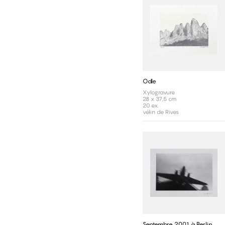
Odle
Xylogravure
28 x 37,5 cm
20 ex.
vélin de Rives
Septembre 2001 à Berlin