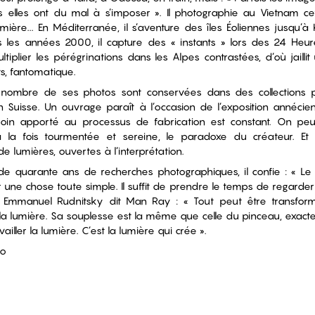
s elles ont du mal à s’imposer ». Il photographie au Vietnam ce
mière... En Méditerranée, il s’aventure des îles Éoliennes jusqu’a
ns les années 2000, il capture des « instants » lors des 24 Heu
iplier les pérégrinations dans les Alpes contrastées, d’où jaillit
, fantomatique.
, nombre de ses photos sont conservées dans des collections 
 Suisse. Un ouvrage paraît à l’occasion de l’exposition annécie
soin apporté au processus de fabrication est constant. On peu
 à la fois tourmentée et sereine, le paradoxe du créateur. E
e lumières, ouvertes à l’interprétation.
 de quarante ans de recherches photographiques, il confie : « Le
ur une chose toute simple. Il suffit de prendre le temps de regarder »
i Emmanuel Rudnitsky dit Man Ray : « Tout peut être transforme
 la lumière. Sa souplesse est la même que celle du pinceau, exactem
iller la lumière. C’est la lumière qui crée ».
co