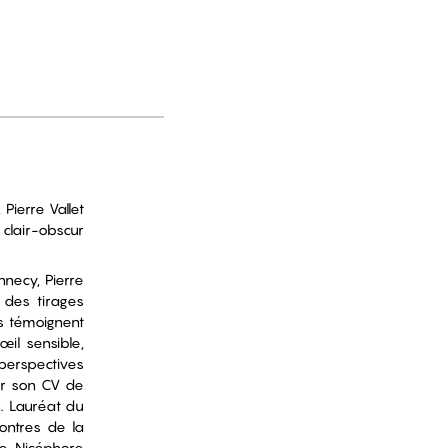
Pierre Vallet
clair-obscur
nnecy, Pierre
 des tirages
s témoignent
il sensible,
 perspectives
sur son CV de
. Lauréat du
contres de la
e Nicéphore