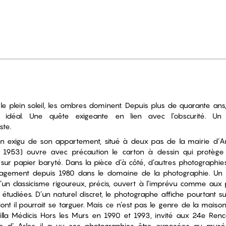
e plein soleil, les ombres dominent. Depuis plus de quarante ans, 
 idéal. Une quête exigeante en lien avec l’obscurité. Un 
ste.
n exigu de son appartement, situé à deux pas de la mairie d’A
n, 1953) ouvre avec précaution le carton à dessin qui protège
sur papier baryté. Dans la pièce d’à côté, d’autres photographie
gement depuis 1980 dans le domaine de la photographie. Un œ
’un classicisme rigoureux, précis, ouvert à l’imprévu comme aux
́tudiées. D’un naturel discret, le photographe affiche pourtant 
dont il pourrait se targuer. Mais ce n’est pas le genre de la maison
illa Médicis Hors les Murs en 1990 et 1993, invité aux 24e Ren
e d’ Arles, il a vu ses photographies être exposées au musé