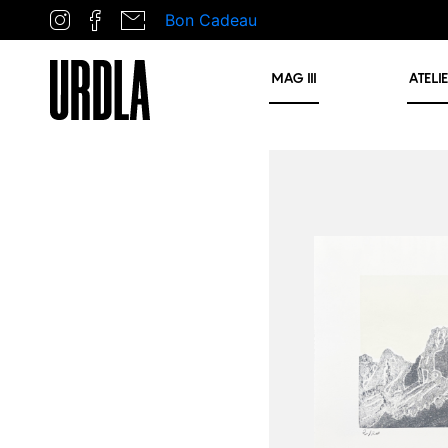
Bon Cadeau
MAG
III
ATELI