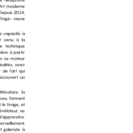
d’Art moderne
. Depuis 2014,
ingé- nierie
 capacité à
st venu à la
te technique
ère à partir
ler ce moteur
alités, avec
 de l’art qui
découvert un
térature, la
nces, forment
le tirage, et
vélateur, se
d’apprendre.
erveillement.
 galeriste à