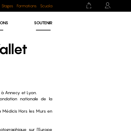
Stages
Formations
Scuola
IONS
SOUTENIR
allet
le à Annecy et Lyon.
Fondation nationale de la
la Médicis Hors les Murs en
otographique sur l’Europe