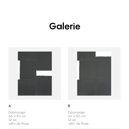
Galerie
A
B
Estampage
Estampage
66 x 50 cm
66 x 50 cm
12 ex.
12 ex.
vélin de Rives
vélin de Rives