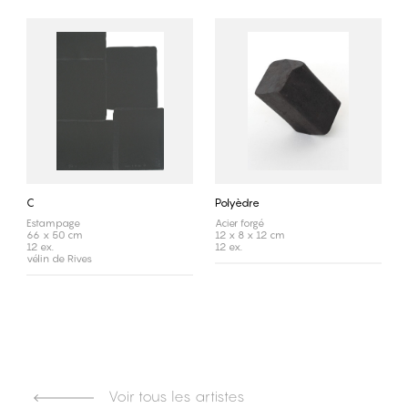
C
Polyèdre
Estampage
Acier forgé
66 x 50 cm
12 x 8 x 12 cm
12 ex.
12 ex.
vélin de Rives
Voir tous les artistes