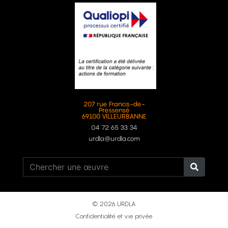
207 rue Francis-de-
Pressensé
69100 VILLEURBANNE
04 72 65 33 34
urdla@urdla.com
© 2026 URDLA
Confidentialité et vie privée