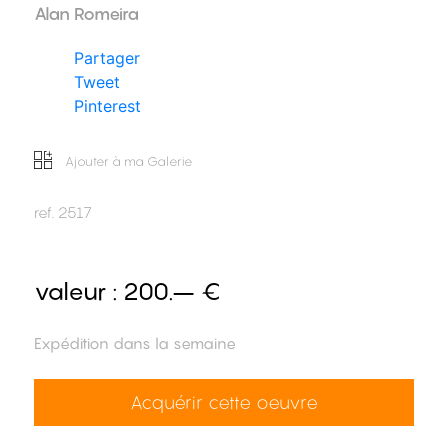
Alan Romeira
Partager
Tweet
Pinterest
Ajouter à ma Galerie
ref.
2517
valeur :
200.– €
Expédition dans la semaine
Acquérir cette oeuvre