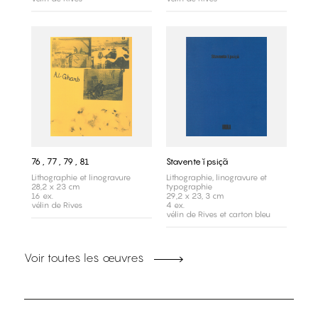
76 , 77 , 79 , 81
Stavente ĭ psiçã
Lithographie et linogravure
Lithographie, linogravure et
28,2 x 23 cm
typographie
16 ex.
29,2 x 23, 3 cm
vélin de Rives
4 ex.
vélin de Rives et carton bleu
Voir toutes les œuvres