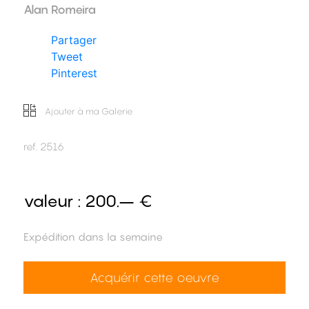
Alan Romeira
Partager
Tweet
Pinterest
Ajouter à ma Galerie
ref.
2516
valeur :
200.– €
Expédition dans la semaine
Acquérir cette oeuvre