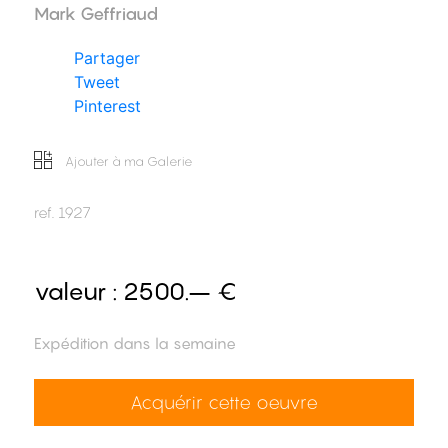
Mark Geffriaud
Partager
Tweet
Pinterest
Ajouter à ma Galerie
ref.
1927
valeur :
2500.– €
Expédition dans la semaine
Acquérir cette oeuvre