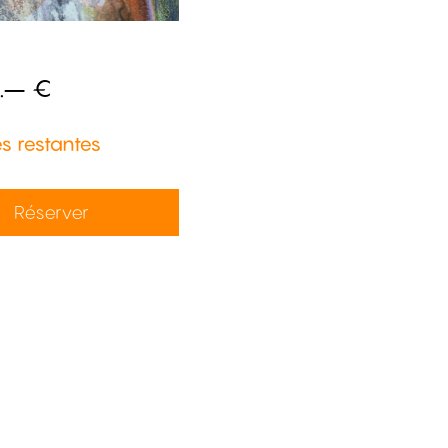
.– €
s restantes
Réserver