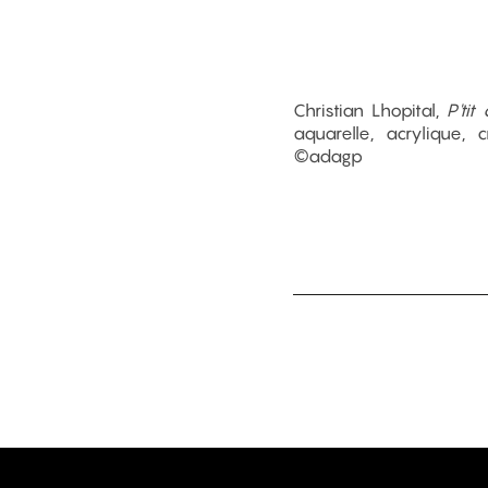
Christian Lhopital,
P'ti
aquarelle, acrylique,
©adagp