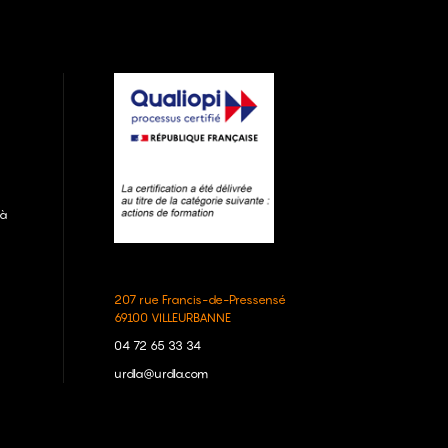
 à
207 rue Francis-de-Pressensé
69100 VILLEURBANNE
04 72 65 33 34
urdla@urdla.com