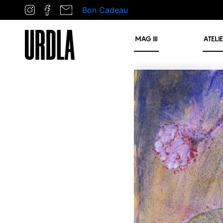
Bon Cadeau
MAG
III
ATELI