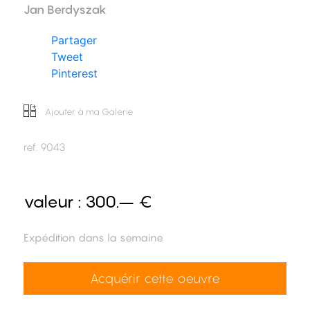
Jan Berdyszak
Partager
Tweet
Pinterest
Ajouter à ma Galerie
ref.
9043
valeur :
300.– €
Expédition dans la semaine
Acquérir cette oeuvre