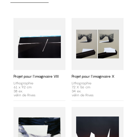
Projet pour l'imaginaire VIII
Projet pour l'imaginaire X
Lithographie
Lithographie
61 x 92 cm
72 X 56 cm
38 ex.
34 ex.
vélin de Rives
vélin de Rives