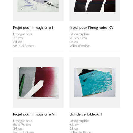
Projet pour l'imaginaire I
Projet pour l'imaginaire XV
Lithographie
Lithographie
71 cm
70 x 91 cm
24 ex.
28 ex.
vélin d'Arches
vélin d'Arches
Projet pour l'imaginaire VI
Etat de ce tableau II
Lithographie
Lithographie
56 x 76 cm
63 cm
34 ex.
28 ex.
vélin de Rives
vélin de Rives