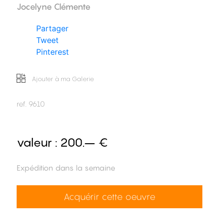
Jocelyne Clémente
Partager
Tweet
Pinterest
Ajouter à ma Galerie
ref.
9610
valeur :
200.– €
Expédition dans la semaine
Acquérir cette oeuvre