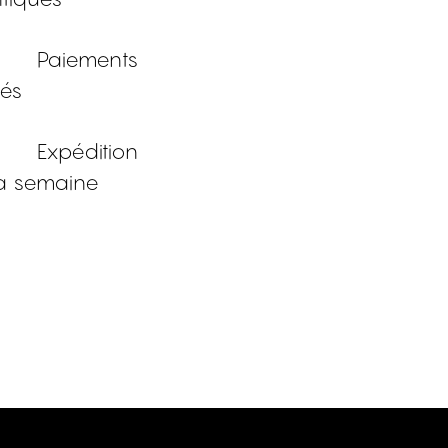
Paiements
sés
Expédition
a semaine