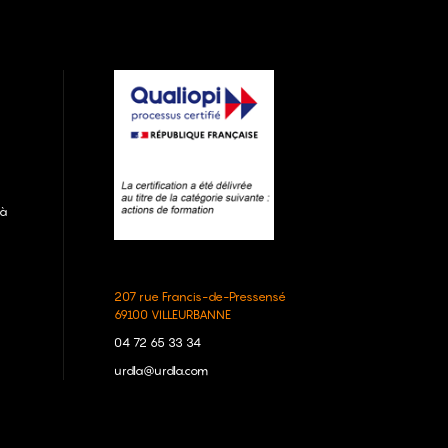
 à
207 rue Francis-de-Pressensé
69100 VILLEURBANNE
04 72 65 33 34
urdla@urdla.com