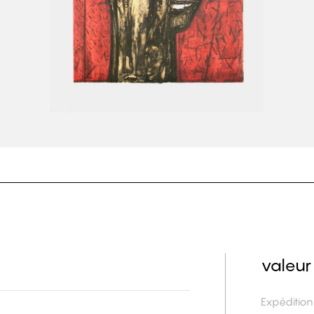
valeur
Expéditio