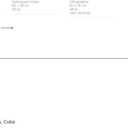
Techniques mixtes
Lithographie
56 x 38 cm
57 x 76 cm
20 ex.
38 ex.
vélin de Rives
a, Cuba