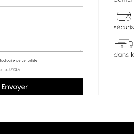
sécuri
dans l
’actualité de cet artiste
lettres URDLA
Envoyer