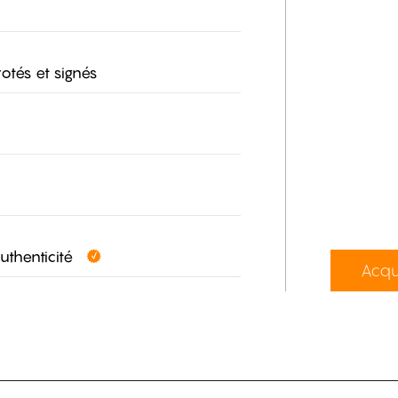
otés et signés
authenticité
Acqu