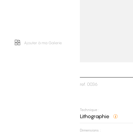
Ajouter à ma Galerie
ref.
0036
Technique :
Lithographie
Dimensions :