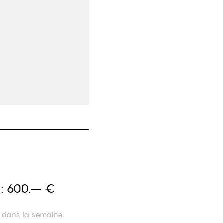
 :
600.– €
n dans la semaine