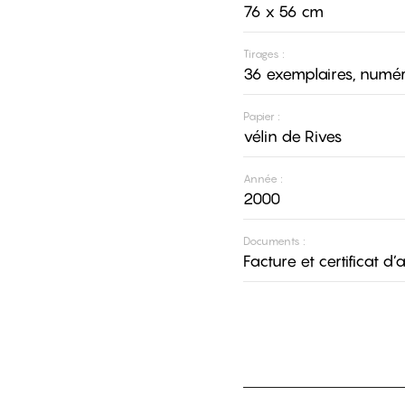
76 x 56 cm
Tirages :
36 exemplaires, numér
Papier :
vélin de Rives
Année :
2000
Documents :
Facture et certificat d’