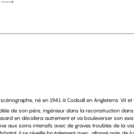
 scénographe, né en 1941 à Codsall en Angleterre. Vit et t
odèle de son père, ingénieur dans la reconstruction dan
asard en décidera autrement et va bouleverser son exis
rouve aux soins intensifs avec de graves troubles de la v
hôpital, il se réveille brutalement avec, allongé près de lu