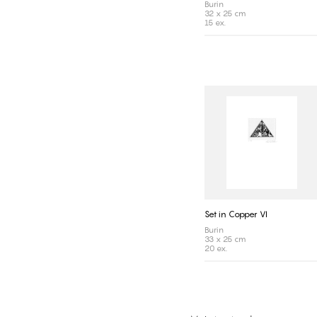
Burin
32 x 25 cm
15 ex.
Set in Copper VI
Burin
33 x 25 cm
20 ex.