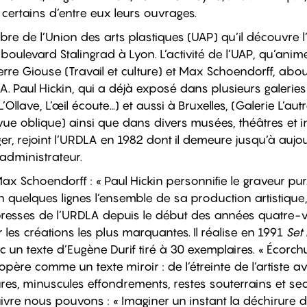
r certains d’entre eux leurs ouvrages.
re de l’Union des arts plastiques (UAP) qu’il découvre l’
 boulevard Stalingrad à Lyon. L’activité de l’UAP, qu’anime
rre Giouse (Travail et culture) et Max Schoendorff, abou
. Paul Hickin, qui a déjà exposé dans plusieurs galeries
L’Ollave, L’œil écoute…) et aussi à Bruxelles, (Galerie L’a
ue oblique) ainsi que dans divers musées, théâtres et ins
ger, rejoint l’URDLA en 1982 dont il demeure jusqu’à auj
 administrateur.
ax Schoendorff : « Paul Hickin personnifie le graveur pur. 
n quelques lignes l’ensemble de sa production artistique,
 presses de l’URDLA depuis le début des années quatre-v
es créations les plus marquantes. Il réalise en 1991
Set
 un texte d’Eugène Durif tiré à 30 exemplaires. « Écorchu
opère comme un texte miroir : de l’étreinte de l’artiste a
ures, minuscules effondrements, restes souterrains et sec
cuivre nous pouvons : « Imaginer un instant la déchirure de