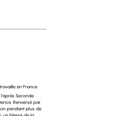
ravaille en France.
s l’après Seconde
tence. Renversé par
ision pendant plus de
i, un blessé de la