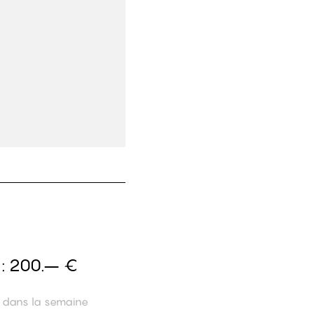
 :
200.– €
n dans la semaine