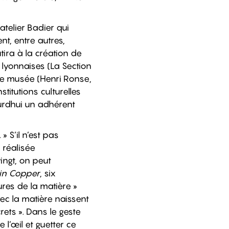
atelier Badier qui
nt, entre autres,
tira à la création de
 lyonnaises (La Section
utre musée (Henri Ronse,
titutions culturelles
ourdhui un adhérent
» S’il n’est pas
 réalisée
ingt, on peut
 in Copper
, six
res de la matière »
vec la matière naissent
rets ». Dans le geste
 l’œil et guetter ce