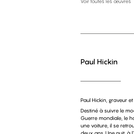
Voir toutes les œuvres
Paul Hickin
Paul Hickin, graveur et
Destiné à suivre le m
Guerre mondiale, le h
une voiture, il se ret
deux ans. Une nuit, à l’