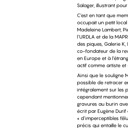
Salager, illustrant pou
C’est en tant que memb
occupait un petit local
Madeleine Lambert, Pie
l’URDLA et de la MAPRA
des piques, Galerie K, 
co-fondateur de la rev
en Europe et à l’étran
actif comme artiste et
Ainsi que le souligne M
possible de retracer e
intégralement sur les
cependant mentionner l
gravures au burin avec
écrit par Eugène Durif 
« d’imperceptibles fêl
précis qui entaille le 