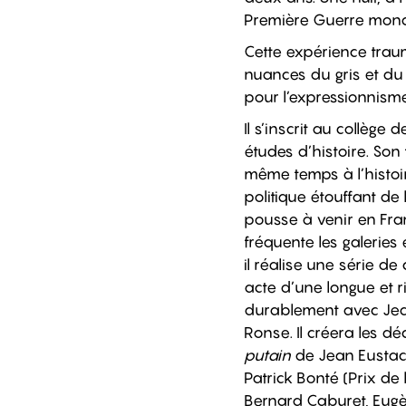
Première Guerre mondia
Cette expérience traum
nuances du gris et du 
pour l’expressionnism
Il s’inscrit au collè
études d’histoire. Son 
même temps à l’histoir
politique étouffant de l
pousse à venir en France
fréquente les galerie
il réalise une série d
acte d’une longue et r
durablement avec Jean-
Ronse. Il créera les d
putain
de Jean Eustac
Patrick Bonté (Prix de
Bernard Caburet, Eugèn