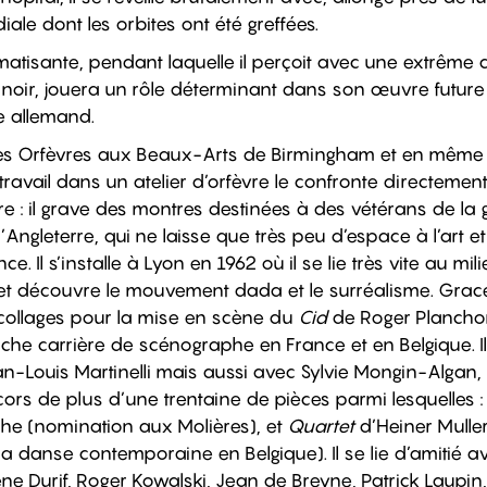
le dont les orbites ont été greffées.
atisante, pendant laquelle il perçoit avec une extrême a
noir, jouera un rôle déterminant dans son œuvre future 
e allemand.
ge des Orfèvres aux Beaux-Arts de Birmingham et en m
travail dans un atelier d’orfèvre le confronte directemen
e : il grave des montres destinées à des vétérans de la g
’Angleterre, qui ne laisse que très peu d’espace à l’art et 
. Il s’installe à Lyon en 1962 où il se lie très vite au mili
s et découvre le mouvement dada et le surréalisme. Grac
e collages pour la mise en scène du
Cid
de Roger Planchon
iche carrière de scénographe en France et en Belgique. Il 
Louis Martinelli mais aussi avec Sylvie Mongin-Algan, P
écors de plus d’une trentaine de pièces parmi lesquelles 
he (nomination aux Molières), et
Quartet
d’Heiner Mulle
 la danse contemporaine en Belgique). Il se lie d’amitié 
e Durif, Roger Kowalski, Jean de Breyne, Patrick Laupin