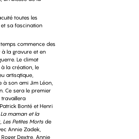
cuité toutes les
et sa fascination
ême temps commence des
t à la gravure et en
uerre. Le climat
à la création, le
eu artisqtique,
e à son ami Jim Léon,
. Ce sera le premier
travaillera
atrick Bonté et Henri
:
La maman et la
r,
Les Petites Morts
de
avec Annie Zadek,
, Roger Dextre, Annie