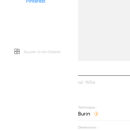
Pinterest
Ajouter à ma Galerie
ref.
9956
Technique :
Burin
Dimensions :