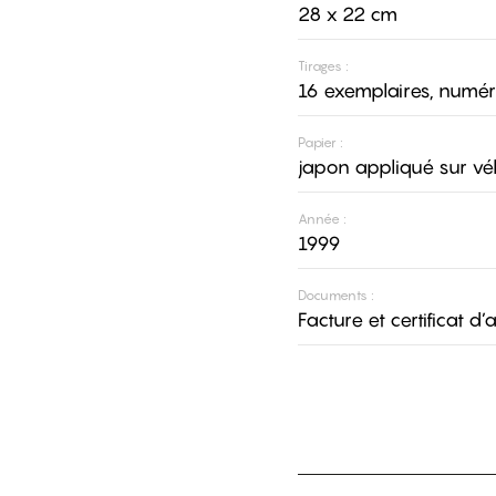
28 x 22 cm
Tirages :
16 exemplaires, numér
Papier :
japon appliqué sur vél
Année :
1999
Documents :
Facture et certificat d’