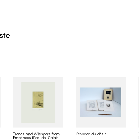
iste
Traces and Whispers from
L'espace du désir
Emptiness (Pas-de-Calais,