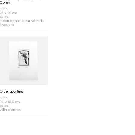
Owen)
Burin
28 x 22 cm
16 ex.
japon appliqué sur vélin de
Rives gris
Cruel Sporting
Burin
26 x 18,5 cm
16 ex.
vélin d'Arches