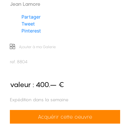
Jean Lamore
Partager
Tweet
Pinterest
Ajouter à ma Galerie
ref.
8804
valeur :
400.– €
Expédition dans la semaine
Acquérir cette oeuvre