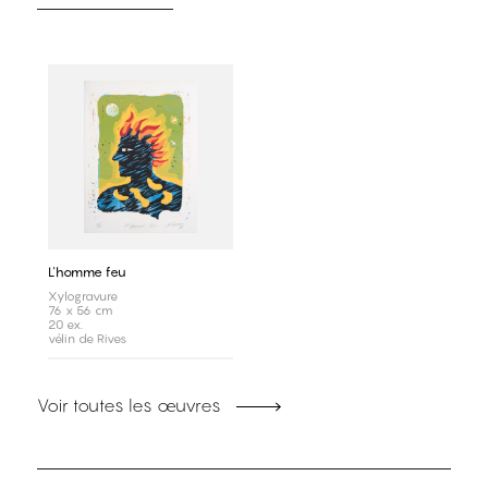
L'homme feu
Xylogravure
76 x 56 cm
20 ex.
vélin de Rives
Voir toutes les œuvres