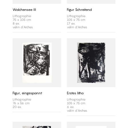
Walchensee III
Figur Schreitend
Lithographie
Lithographie
75 x 105 cm
105 x 75 cm
8 ex.
17 ex.
vélin d'Arches
vélin d'Arches
Figur, eingespannt
Erstes litho
Lithographie
Lithographie
76 x 56 cm
105 x 75 cm
20 ex.
6 ex.
vélin d'Arches