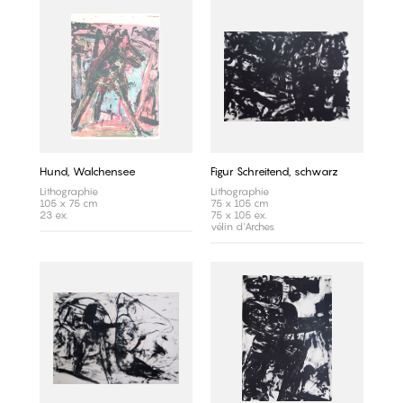
Hund, Walchensee
Figur Schreitend, schwarz
Lithographie
Lithographie
105 x 75 cm
75 x 105 cm
23 ex.
75 x 105 ex.
vélin d'Arches