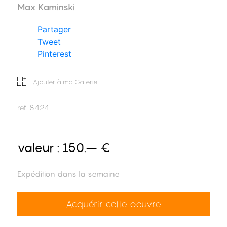
Max Kaminski
Partager
Tweet
Pinterest
Ajouter à ma Galerie
ref.
8424
valeur :
150.– €
Expédition dans la semaine
Acquérir cette oeuvre