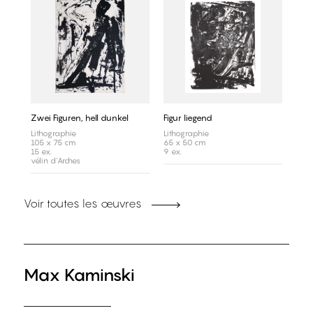
Zwei Figuren, hell dunkel
Figur liegend
Lithographie
Lithographie
105 x 75 cm
65 x 50 cm
15 ex.
9 ex.
vélin d'Arches
Voir toutes les œuvres
Max Kaminski