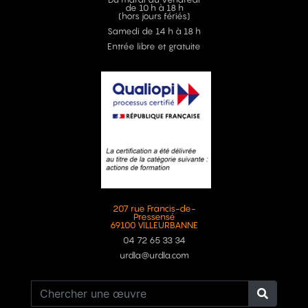
de 10 h à 18 h
(hors jours fériés)
Samedi de 14 h à 18 h
Entrée libre et gratuite
207 rue Francis-de-
Pressensé
69100 VILLEURBANNE
04 72 65 33 34
urdla@urdla.com