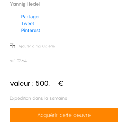
Yannig Hedel
Partager
Tweet
Pinterest
Ajouter à ma Galerie
ref.
0364
valeur :
500.– €
Expédition dans la semaine
Acquérir cette oeuvre